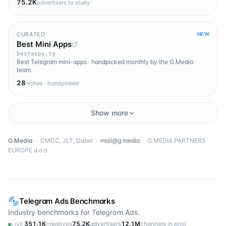
75.2K
advertisers to study
CURATED
NEW
Best Mini Apps
bestapps.tg
Best Telegram mini-apps · handpicked monthly by the G.Media
team.
28
niches · handpicked
Show more
G.Media
·
DMCC, JLT, Dubai
·
mail@g.media
·
G MEDIA PARTNERS
EUROPE d.o.o.
Telegram Ads Benchmarks
Industry benchmarks for Telegram Ads.
351.1K
creatives
75.2K
advertisers
12.1M
channels in pool
LIVE