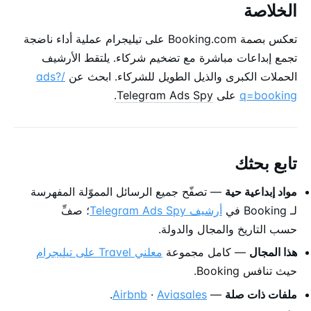
الخلاصة
تعكس بصمة Booking.com على تيليجرام عملية أداء ناضجة
تجمع إبداعات مباشرة مع تضخيم شركاء. يلتقط الأرشيف
الحملات الكبرى والذيل الطويل للشركاء. ابحث عن
/ads?
q=booking
على
Telegram Ads Spy
.
تابع بحثك
مواد إبداعية حية
— تصفّح جميع الرسائل المموّلة المفهرسة
لـ Booking في
أرشيف Telegram Ads Spy
؛ صفِّ
حسب التاريخ والمجال والدولة.
هذا المجال
— كامل مجموعة
معلني Travel على تيليجرام
حيث تنافس Booking.
ملفات ذات صلة
—
Aviasales
·
Airbnb
.