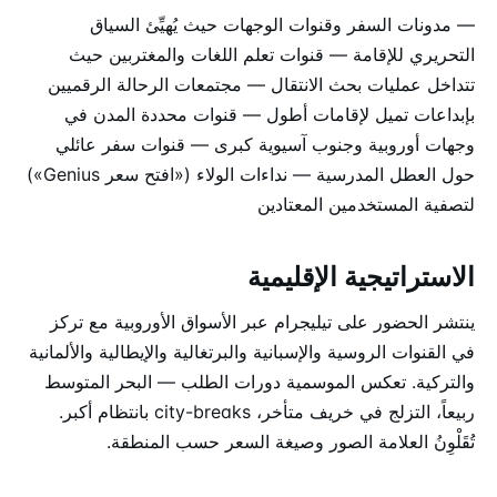
— مدونات السفر وقنوات الوجهات حيث يُهيِّئ السياق
التحريري للإقامة — قنوات تعلم اللغات والمغتربين حيث
تتداخل عمليات بحث الانتقال — مجتمعات الرحالة الرقميين
بإبداعات تميل لإقامات أطول — قنوات محددة المدن في
وجهات أوروبية وجنوب آسيوية كبرى — قنوات سفر عائلي
حول العطل المدرسية — نداءات الولاء («افتح سعر Genius»)
لتصفية المستخدمين المعتادين
الاستراتيجية الإقليمية
ينتشر الحضور على تيليجرام عبر الأسواق الأوروبية مع تركز
في القنوات الروسية والإسبانية والبرتغالية والإيطالية والألمانية
والتركية. تعكس الموسمية دورات الطلب — البحر المتوسط
ربيعاً، التزلج في خريف متأخر، city-breaks بانتظام أكبر.
تُقَلْوِنُ العلامة الصور وصيغة السعر حسب المنطقة.