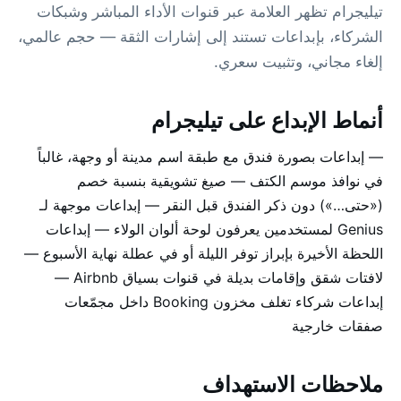
تيليجرام تظهر العلامة عبر قنوات الأداء المباشر وشبكات
الشركاء، بإبداعات تستند إلى إشارات الثقة — حجم عالمي،
إلغاء مجاني، وتثبيت سعري.
أنماط الإبداع على تيليجرام
— إبداعات بصورة فندق مع طبقة اسم مدينة أو وجهة، غالباً
في نوافذ موسم الكتف — صيغ تشويقية بنسبة خصم
(«حتى…») دون ذكر الفندق قبل النقر — إبداعات موجهة لـ
Genius لمستخدمين يعرفون لوحة ألوان الولاء — إبداعات
اللحظة الأخيرة بإبراز توفر الليلة أو في عطلة نهاية الأسبوع —
لافتات شقق وإقامات بديلة في قنوات بسياق Airbnb —
إبداعات شركاء تغلف مخزون Booking داخل مجمّعات
صفقات خارجية
ملاحظات الاستهداف