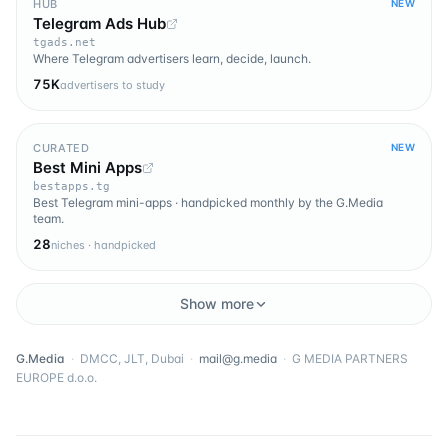
HUB
NEW
Telegram Ads Hub
tgads.net
Where Telegram advertisers learn, decide, launch.
75K
advertisers to study
CURATED
NEW
Best Mini Apps
bestapps.tg
Best Telegram mini-apps · handpicked monthly by the G.Media
team.
28
niches · handpicked
Show more
G.Media
·
DMCC, JLT, Dubai
·
mail@g.media
·
G MEDIA PARTNERS
EUROPE d.o.o.