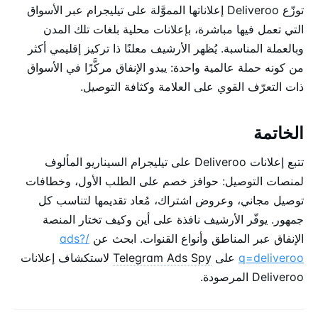
توزّع Deliveroo إعلاناتها المموَّلة على تيليجرام عبر الأسواق
التي تعمل فيها مباشرة، بإعلانات محلية بلغات تلك المدن
وبالعملة المناسبة. يُظهر الأرشيف معلنًا ذا تركيز إقليمي أكثر
من كونه حملة عالمية واحدة: يبدو الإنفاق مركَّزًا في الأسواق
ذات التعرّف القوي على العلامة وكثافة التوصيل.
الخاتمة
تتبع إعلانات Deliveroo على تيليجرام السيناريو المألوف
لمنصات التوصيل: حوافز خصم على الطلب الأول، وخطافات
توصيل مجاني، وعروض اشتراك، مُعاد تقديمها لتناسب كل
جمهور. يوفّر الأرشيف نافذة على أين وكيف تختار المنصة
الإنفاق عبر المناطق وأنواع القنوات. ابحث عن
/ads?
q=deliveroo
على
Telegram Ads Spy
لاستكشاف إعلانات
Deliveroo المرصودة.