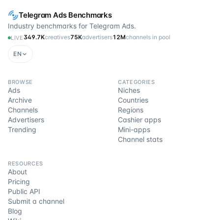
Telegram Ads Benchmarks
Industry benchmarks for Telegram Ads.
349.7K
creatives
75K
advertisers
12M
channels in pool
LIVE
EN
BROWSE
CATEGORIES
Ads
Niches
Archive
Countries
Channels
Regions
Advertisers
Cashier apps
Trending
Mini-apps
Channel stats
RESOURCES
About
Pricing
Public API
Submit a channel
Blog