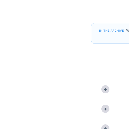
W
IN THE ARCHIVE
+
+
+