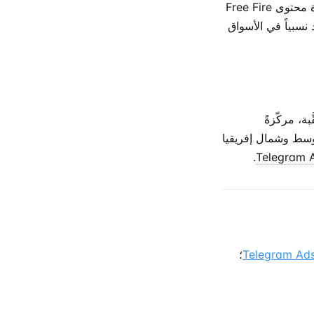
متماثلة. تُحلّى الإعلانات بقوة حسب لغة السوق والتوقيت الإقليمي للفعاليات، عاكسةً وتيرة محتوى Free Fire
نسبياً في الأسواق
T بين المنصات المتعقَّبة، مركّزةً
لشرق الأوسط وشمال إفريقيا
.
Telegram 
؛