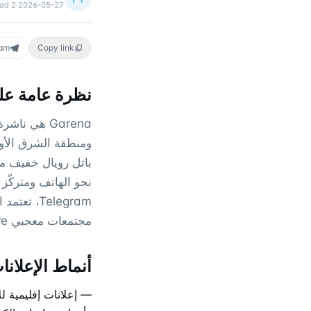
ead
2
·
2026-05-27
ram
Copy link
نظرة عامة على
ومنطقة الشرق الأو
باتل رويال خفيف م
نحو الهاتف ومتركّز 
مجتمعات معجبي Free Fire وجماهير ألعاب الهاتف الأوسع حيث يستحوذ اللقب على حصة انتباه كبيرة.
أنماط الإعلانات على