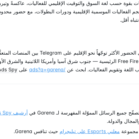
حجم الفعاليات الموسمية الإقليمية ودورات البطولات، مع حضور محدود 
باه أقل.
تحافظ Garena على الحضور الأكثر توجّهاً نحو الإقليم على elegram
الإعلانات في أسواق Free Fire الرئيسية — جنوب شرق آسيا وأمريكا اللاتينية وا
ب اللغة وتقويم الفعاليات. ابحث عن
/ads?q=garena
على
Ads Spy
ّح جميع الرسائل المموّلة المفهرسة لـ Garena في
أرشيف Telegram Ads Spy
لمجال والدولة.
مجموعة
معلني Esports على تيليجرام
حيث تنافس Garena.