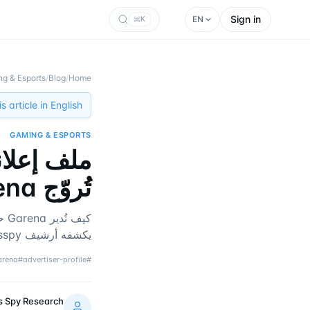
Sign in
EN
K
g & Esports
/
Blog
/
Home
 article in English →
GAMING & ESPORTS
تُروّج Garena في 2026
يكشفه أرشيف tgadsspy عن منصة الألعاب هذه.
arena
#
advertiser-profile
#
s Spy Research