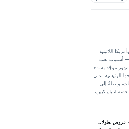
ا وأمريكا اللاتينية
 — أسلوب لعب
مهور موجّه بشدة
قها الرئيسية. على
لاق والفعاليات، واصلةً إلى
Free  الموسمي والتعاونات — عروض بطولات