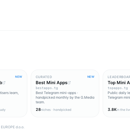
CURATED
LEADERBOA
NEW
NEW
b
Best Mini Apps
Top Mini 
bestapps.tg
topapps.tg
isers learn,
Best Telegram mini-apps ·
Public daily 
handpicked monthly by the G.Media
Telegram mini
team.
28
3.8K
tudy
niches · handpicked
in the li
EUROPE d.o.o.