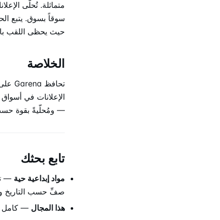
سوقاً بسوق. يتبع ال
حيث يحظى اللقب بانت
الخلاصة
— ومُحلّيةً بقوة حس
تابع بحثك
مواد إبداعية حية
— تصف
صفِّ حسب التاريخ وا
هذا المجال
— كامل 