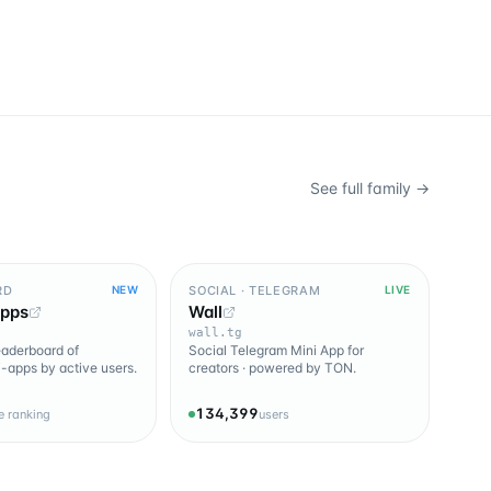
See full family →
RD
SOCIAL · TELEGRAM
NEW
LIVE
Apps
Wall
wall.tg
leaderboard of
Social Telegram Mini App for
-apps by active users.
creators · powered by TON.
134,399
ve ranking
users