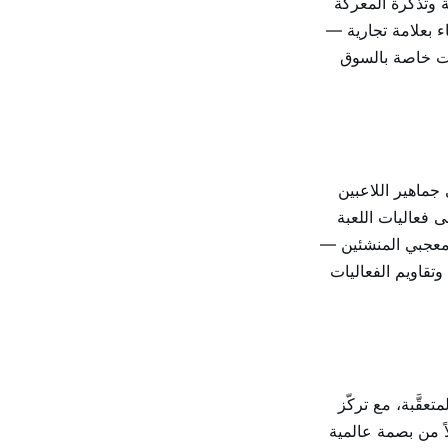
Free  — لافتات عناصر اللعبة وتذكرة المعركة
 بعلامة تجارية —
يات خاصة بالسوق
 تركّز في جماهير اللاعبين
 فعاليات اللعبة
ومعجبي المنشئين —
تقاويم الفعاليات
 الألعاب المتعقَّبة، مع تركّز
ً من بصمة عالمية