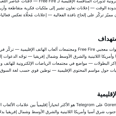
وأحداث رياضات إلكترونية لدورات المنافسة الإقليمية لـ Fire
دة الوقت — إعلانات تعاون تشير إلى ملكيات فكرية متقاطعة وأزياء
 مميّز تركّز على إلحاح نافذة الفعالية — إعلانات مُحلّاة تعكس فعال
تهداف
— تظهر بقوة في قنوات معجبي Free Fire ومجتمعات ألعاب الهاتف الإقليمية —
مريكا اللاتينية والشرق الأوسط وشمال إفريقيا — توجّه الدعوات إلى
اكز البطولات — مواضع في مجتمعات الرياضات الإلكترونية للهاتف 
اليات حول مواسم المحتوى الإقليمية — توطين قوي حسب لغة السوق و
إقليمية
التوزيع المُلاحَظ لـ Garena على Telegram هو الأكثر انحيازاً إقليمياً بين علامات
ب شرق آسيا وأمريكا اللاتينية والشرق الأوسط وشمال إفريقيا بدلا