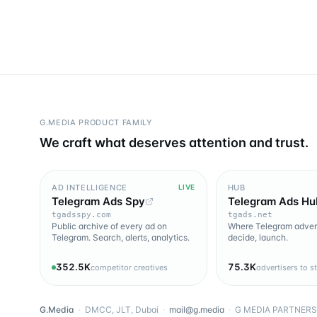
G.MEDIA PRODUCT FAMILY
We craft what deserves attention and trust.
AD INTELLIGENCE
HUB
LIVE
Telegram Ads Spy
Telegram Ads Hu
tgadsspy.com
tgads.net
Public archive of every ad on
Where Telegram advert
Telegram. Search, alerts, analytics.
decide, launch.
352.5K
75.3K
competitor creatives
advertisers to s
G.Media
·
DMCC, JLT, Dubai
·
mail@g.media
·
G MEDIA PARTNERS 