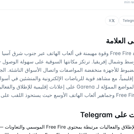
min r
X
Teleg
 العلامة
Garena هي ناشرة Free Fire وقوة مهيمنة في ألعاب الهاتف عبر جنوب شرق آسي
سط وشمال إفريقيا. ترتكز مكانتها السوقية على سهولة الوصول
ضبوط للأجهزة منخفضة المواصفات واتصال الأسواق الناشئة. الج
إقليمياً، مع مشاهد قوية للرياضات الإلكترونية والمنشئين في أسوا
Telegram، تعتمد المواضع المموّلة لـ Garena على إعلانات إقليمية للإط
 Telegram
— إعلانات إقليمية للإطلاق والفعاليات مرتبطة بمحتوى Fire