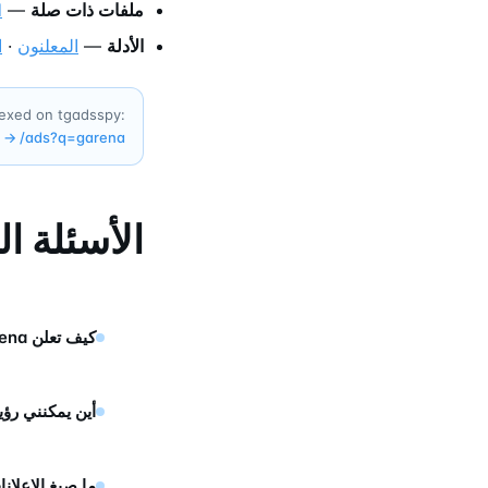
ملفات ذات صلة
—
d
الأدلة
—
المعلنون
·
ا
dexed on tgadsspy:
→
/ads?q=
garena
الأسئلة ا
كيف تعلن Garena على تيليجرام؟
أين يمكنني رؤية إعلانات na
ما صيغ الإعلانات التي ت