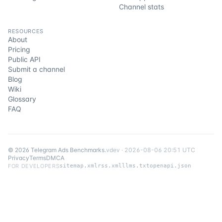
Channel stats
RESOURCES
About
Pricing
Public API
Submit a channel
Blog
Wiki
Glossary
FAQ
©
2026
Telegram Ads Benchmarks
.
v
dev
·
2026-08-06 20:51 UTC
Privacy
Terms
DMCA
FOR DEVELOPERS
sitemap.xml
rss.xml
llms.txt
openapi.json