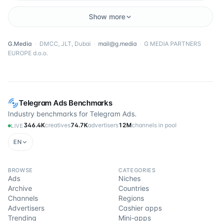
Show more
G.Media
·
DMCC, JLT, Dubai
·
mail@g.media
·
G MEDIA PARTNERS
EUROPE d.o.o.
Telegram Ads Benchmarks
Industry benchmarks for Telegram Ads.
346.4K
creatives
74.7K
advertisers
12M
channels in pool
LIVE
EN
BROWSE
CATEGORIES
Ads
Niches
Archive
Countries
Channels
Regions
Advertisers
Cashier apps
Trending
Mini-apps