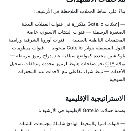
بناءً على أنماط الحملات الملاحظة في الأرشيف:
— إعلانات Gate.io متكررة في قنوات العملات البديلة
الصغيرة الرسملة — قنوات الشتات الآسيوي، خاصة
المجتمعات الناطقة بالصينية — قنوات أوروبا الشرقية ورابطة
الدول المستقلة بتواتر Gate.io ملحوظ — قنوات منظومات
بلوكتشين محددة كمواضع سياقية عند إدراج رموز مرتبطة —
توجّه
CTA
نحو صفحات هبوط لرموز محددة وتدفقات تسجيل
الأحداث — نمط شراء تفاعلي مع الأحداث عند المحفزات
السوقية
الاستراتيجية الإقليمية
بصمة حملات Gate.io الإقليمية في الأرشيف:
— قنوات آسيا والمحيط الهادئ شاملةً مجتمعات الشتات