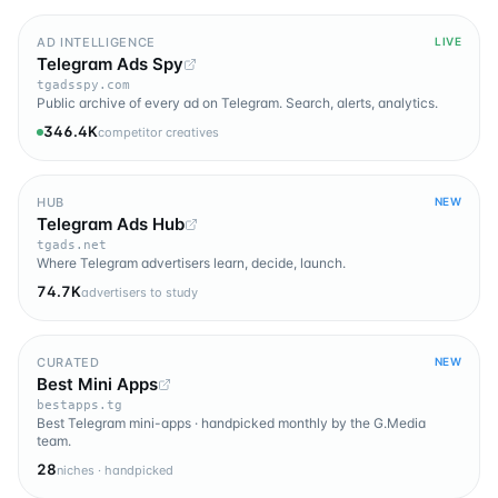
AD INTELLIGENCE
LIVE
Telegram Ads Spy
tgadsspy.com
Public archive of every ad on Telegram. Search, alerts, analytics.
346.4K
competitor creatives
HUB
NEW
Telegram Ads Hub
tgads.net
Where Telegram advertisers learn, decide, launch.
74.7K
advertisers to study
CURATED
NEW
Best Mini Apps
bestapps.tg
Best Telegram mini-apps · handpicked monthly by the G.Media
team.
28
niches · handpicked