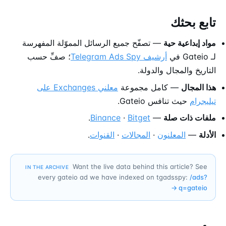
تابع بحثك
مواد إبداعية حية
— تصفّح جميع الرسائل المموّلة المفهرسة
لـ Gateio في
أرشيف Telegram Ads Spy
؛ صفِّ حسب
التاريخ والمجال والدولة.
هذا المجال
— كامل مجموعة
معلني Exchanges على
تيليجرام
حيث تنافس Gateio.
ملفات ذات صلة
—
Bitget
·
Binance
.
الأدلة
—
المعلنون
·
المجالات
·
القنوات
.
Want the live data behind this article? See
IN THE ARCHIVE
every gateio ad we have indexed on tgadsspy:
/ads?
→
q=
gateio