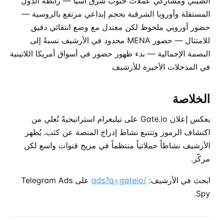
الصيني ومشاركي عملات جنوب شرق آسيا — رابطة الدول
المستقلة وأوروبا الشرقية بحجم إبداعي مرتفع بالروسية —
حضور أوروبي ملحوظ لكن معتدل مع وضع انتقائي دقيق
للامتثال — حضور MENA محدود في الأرشيف نسبةً إلى
البصمة الإجمالية — بدء ظهور حضور في أسواق أمريكا اللاتينية
في المدخلات الأخيرة للأرشيف
الخلاصة
يعكس إعلان Gate.io على تيليغرام استراتيجيةً تُعلي من
اكتشاف الرموز وتتتبع نشاط إدراج المنصة عن كثب. يُظهر
الأرشيف نشاطاً حملاتياً منتظماً في مزيج قنوات واسع لكن
مركّز.
ابحث في الأرشيف:
/ads?q=gateio
على Telegram Ads
Spy.