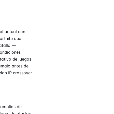
al actual con
ortnite que
atalla —
condiciones
tativo de juegos
lámalo antes de
ian IP crossover
 amplias de
dores de ofertas