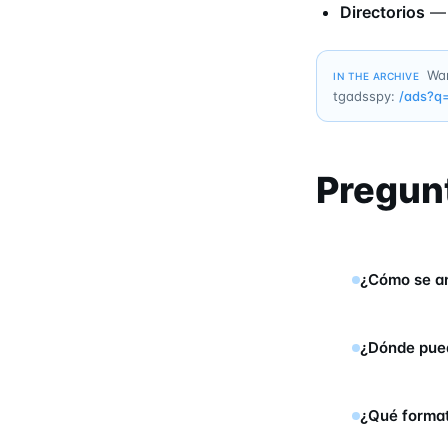
Directorios
Wan
IN THE ARCHIVE
tgadsspy:
/ads?q
Pregun
¿Cómo se a
¿Dónde pued
¿Qué format