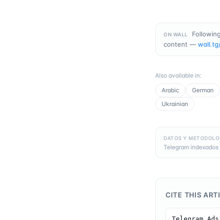
Followin
ON WALL
content —
wall.tg
Also available in
:
Arabic
German
Ukrainian
DATOS Y METODOLO
Telegram indexados 
CITE THIS ART
Telegram Ads