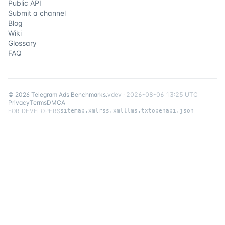
Public API
Submit a channel
Blog
Wiki
Glossary
FAQ
©
2026
Telegram Ads Benchmarks
.
v
dev
·
2026-08-06 13:25 UTC
Privacy
Terms
DMCA
FOR DEVELOPERS
sitemap.xml
rss.xml
llms.txt
openapi.json