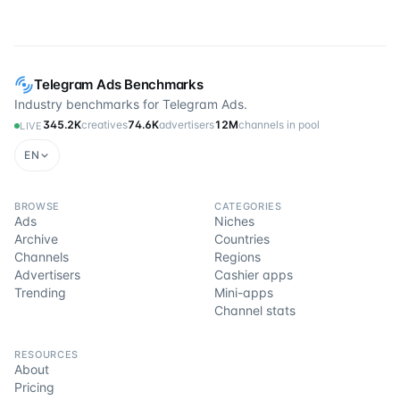
Telegram Ads Benchmarks
Industry benchmarks for Telegram Ads.
345.2K
creatives
74.6K
advertisers
12M
channels in pool
LIVE
EN
BROWSE
CATEGORIES
Ads
Niches
Archive
Countries
Channels
Regions
Advertisers
Cashier apps
Trending
Mini-apps
Channel stats
RESOURCES
About
Pricing