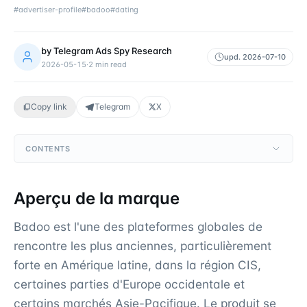
#
advertiser-profile
#
badoo
#
dating
by
Telegram Ads Spy Research
upd.
2026-07-10
2026-05-15
·
2
min read
Copy link
Telegram
X
CONTENTS
Aperçu de la marque
Badoo est l'une des plateformes globales de
rencontre les plus anciennes, particulièrement
forte en Amérique latine, dans la région CIS,
certaines parties d'Europe occidentale et
certains marchés Asie-Pacifique. Le produit se