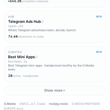
345.2K
competitor creatives
HUB
NEW
Telegram Ads Hub
tgads.net
Where Telegram advertisers learn, decide, launch.
74.6K
advertisers to study
CURATED
NEW
Best Mini Apps
bestapps.tg
Best Telegram mini-apps · handpicked monthly by the G.Media
team.
28
niches · handpicked
Show more
G.Media
·
DMCC, JLT, Dubai
·
mail@g.media
·
G MEDIA PARTNERS
EUROPE d.o.o.