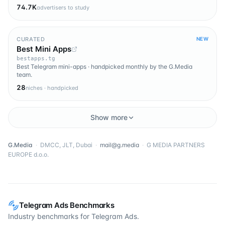
74.7K
advertisers to study
CURATED
NEW
Best Mini Apps
bestapps.tg
Best Telegram mini-apps · handpicked monthly by the G.Media
team.
28
niches · handpicked
Show more
G.Media
·
DMCC, JLT, Dubai
·
mail@g.media
·
G MEDIA PARTNERS
EUROPE d.o.o.
Telegram Ads Benchmarks
Industry benchmarks for Telegram Ads.