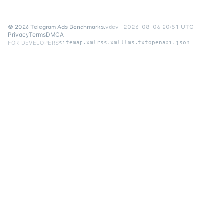
©
2026
Telegram Ads Benchmarks
.
v
dev
·
2026-08-06 20:51 UTC
Privacy
Terms
DMCA
FOR DEVELOPERS
sitemap.xml
rss.xml
llms.txt
openapi.json