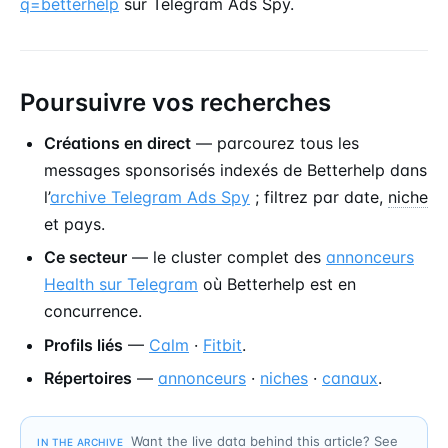
q=betterhelp
sur Telegram Ads Spy.
Poursuivre vos recherches
Créations en direct
— parcourez tous les
messages sponsorisés indexés de Betterhelp dans
l’
archive Telegram Ads Spy
; filtrez par date,
niche
et pays.
Ce secteur
— le cluster complet des
annonceurs
Health sur Telegram
où Betterhelp est en
concurrence.
Profils liés
—
Calm
·
Fitbit
.
Répertoires
—
annonceurs
·
niches
·
canaux
.
Want the live data behind this article? See
IN THE ARCHIVE