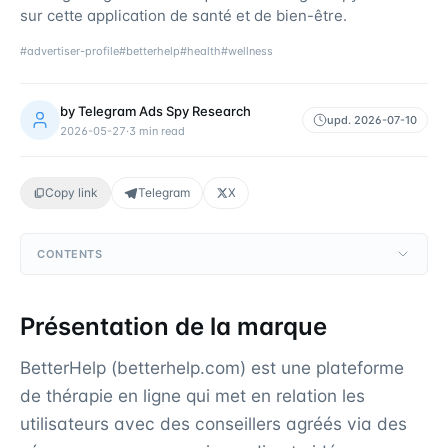
sur cette application de santé et de bien-être.
#
advertiser-profile
#
betterhelp
#
health
#
wellness
by
Telegram Ads Spy Research
upd.
2026-07-10
2026-05-27
·
3
min read
Copy link
Telegram
X
CONTENTS
Présentation de la marque
BetterHelp (betterhelp.com) est une plateforme
de thérapie en ligne qui met en relation les
utilisateurs avec des conseillers agréés via des