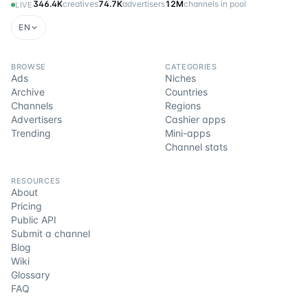
346.4K
creatives
74.7K
advertisers
12M
channels in pool
LIVE
EN
BROWSE
CATEGORIES
Ads
Niches
Archive
Countries
Channels
Regions
Advertisers
Cashier apps
Trending
Mini-apps
Channel stats
RESOURCES
About
Pricing
Public API
Submit a channel
Blog
Wiki
Glossary
FAQ