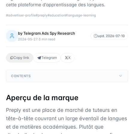
cette plateforme d'apprentissage des langues.
#
advertiser-profile
#
preply
#
education
#
language-learning
by
Telegram Ads Spy Research
upd.
2026-07-10
2026-05-27
·
3
min read
Copy link
Telegram
X
CONTENTS
Aperçu de la marque
Preply est une place de marché de tuteurs en
tête-à-tête couvrant un large éventail de langues
et de matières académiques. Plutôt que