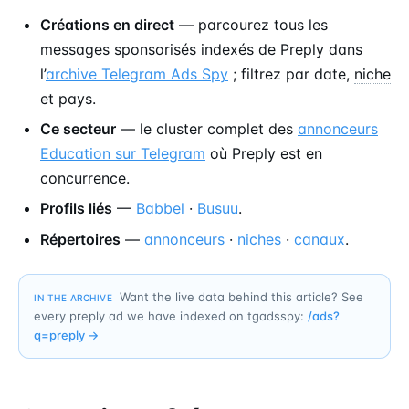
Créations en direct
— parcourez tous les
messages sponsorisés indexés de Preply dans
l’
archive Telegram Ads Spy
; filtrez par date,
niche
et pays.
Ce secteur
— le cluster complet des
annonceurs
Education sur Telegram
où Preply est en
concurrence.
Profils liés
—
Babbel
·
Busuu
.
Répertoires
—
annonceurs
·
niches
·
canaux
.
Want the live data behind this article? See
IN THE ARCHIVE
every preply ad we have indexed on tgadsspy:
/ads?
q=
preply
→