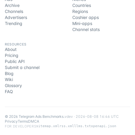
Archive
Countries
Channels
Regions
Advertisers
Cashier apps
Trending
Mini-apps
Channel stats
RESOURCES
About
Pricing
Public API
Submit a channel
Blog
Wiki
Glossary
FAQ
©
2026
Telegram Ads Benchmarks
.
v
dev
·
2026-08-08 16:46 UTC
Privacy
Terms
DMCA
FOR DEVELOPERS
sitemap.xml
rss.xml
llms.txt
openapi.json