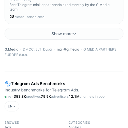
bestapps.tg
Best Telegram mini-apps · handpicked monthly by the G.Media
team.
28
niches · handpicked
Show more
G.Media
·
DMCC, JLT, Dubai
·
mail@g.media
·
G MEDIA PARTNERS
EUROPE d.o.o.
Telegram Ads Benchmarks
Industry benchmarks for Telegram Ads.
353.8K
creatives
75.5K
advertisers
12.1M
channels in pool
LIVE
EN
BROWSE
CATEGORIES
Ads
Niches