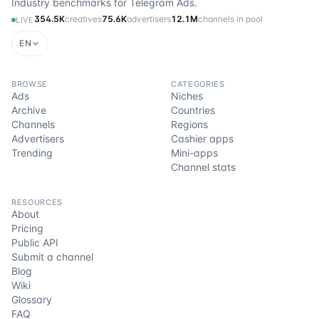
Industry benchmarks for Telegram Ads.
354.5K
creatives
75.6K
advertisers
12.1M
channels in pool
LIVE
EN
BROWSE
CATEGORIES
Ads
Niches
Archive
Countries
Channels
Regions
Advertisers
Cashier apps
Trending
Mini-apps
Channel stats
RESOURCES
About
Pricing
Public API
Submit a channel
Blog
Wiki
Glossary
FAQ