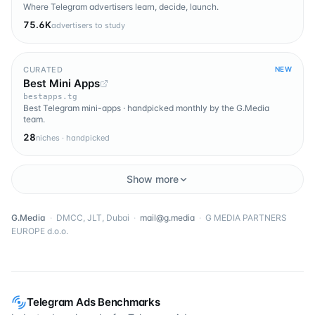
Where Telegram advertisers learn, decide, launch.
75.6K
advertisers to study
CURATED
NEW
Best Mini Apps
bestapps.tg
Best Telegram mini-apps · handpicked monthly by the G.Media
team.
28
niches · handpicked
Show more
G.Media
·
DMCC, JLT, Dubai
·
mail@g.media
·
G MEDIA PARTNERS
EUROPE d.o.o.
Telegram Ads Benchmarks