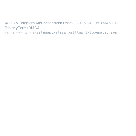
©
2026
Telegram Ads Benchmarks
.
v
dev
·
2026-08-08 16:46 UTC
Privacy
Terms
DMCA
FOR DEVELOPERS
sitemap.xml
rss.xml
llms.txt
openapi.json