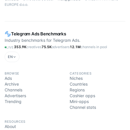
EUROPE d.o.o.
Telegram Ads Benchmarks
Industry benchmarks for Telegram Ads.
353.9K
creatives
75.5K
advertisers
12.1M
channels in pool
LIVE
EN
BROWSE
CATEGORIES
Ads
Niches
Archive
Countries
Channels
Regions
Advertisers
Cashier apps
Trending
Mini-apps
Channel stats
RESOURCES
About