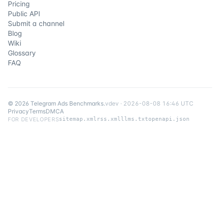
Pricing
Public API
Submit a channel
Blog
Wiki
Glossary
FAQ
©
2026
Telegram Ads Benchmarks
.
v
dev
·
2026-08-08 16:46 UTC
Privacy
Terms
DMCA
FOR DEVELOPERS
sitemap.xml
rss.xml
llms.txt
openapi.json