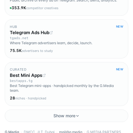
Public archive of every ad on Telegram. Search, alerts, analytics.
353.9K
competitor creatives
HUB
NEW
Telegram Ads Hub
tgads.net
Where Telegram advertisers learn, decide, launch.
75.5K
advertisers to study
CURATED
NEW
Best Mini Apps
bestapps.tg
Best Telegram mini-apps · handpicked monthly by the G.Media
team.
28
niches · handpicked
Show more
G.Media
·
DMCC, JLT, Dubai
·
mail@g.media
·
G MEDIA PARTNERS