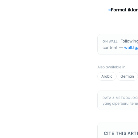
Format ikla
Following
ON WALL
content —
wall.tg
Also available in
:
Arabic
German
DATA & METODOLOG
yang diperbarui ter
CITE THIS ART