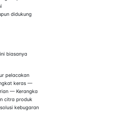
i
upun didukung
ini biasanya
ur pelacakan
angkat keras —
arian — Kerangka
n citra produk
esolusi kebugaran