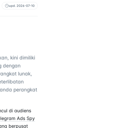
upd.
2026-07-10
n, kini dimiliki
ng dengan
rangkat lunak,
terlibatan
 ganda perangkat
cul di audiens
elegram Ads Spy
ang berpusat