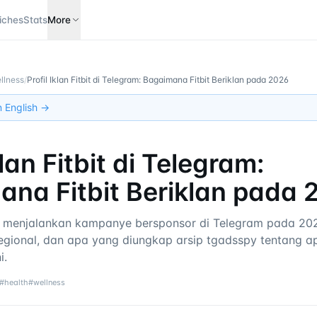
iches
Stats
More
llness
/
Profil Iklan Fitbit di Telegram: Bagaimana Fitbit Beriklan pada 2026
in English →
klan Fitbit di Telegram:
na Fitbit Beriklan pada 
t menjalankan kampanye bersponsor di Telegram pada 20
i regional, dan apa yang diungkap arsip tgadsspy tentang a
i.
#
health
#
wellness