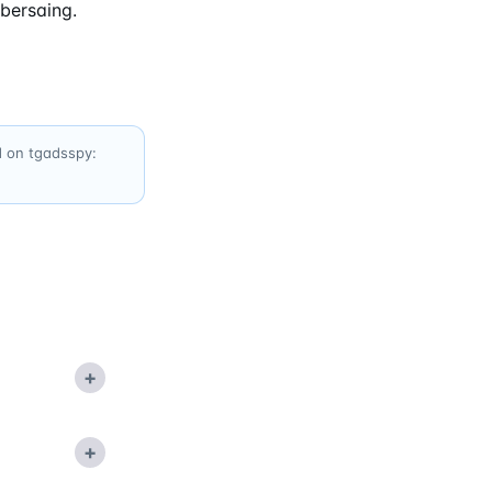
bersaing.
d on tgadsspy:
+
+