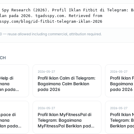
 Spy Research (2026). Profil Iklan Fitbit di Telegram: Ba
lan pada 2026. tgadsspy.com. Retrieved from 
sspy.com/blog/id-fitbit-telegram-iklan-2026
— reuse allowed including commercial, attribution required.
RCH
2026-05-27
2026-05-27
rHelp di
Profil Iklan Calm di Telegram:
Profil Iklan 
imana
Bagaimana Calm Beriklan
Bagaimana F
lan pada
pada 2026
pada 2026
2026-05-27
2026-05-27
space di
Profil Iklan MyFitnessPal di
Profil Iklan
imana
Telegram: Bagaimana
Telegram: 
lan pada
MyFitnessPal Beriklan pada
Beriklan p
2026