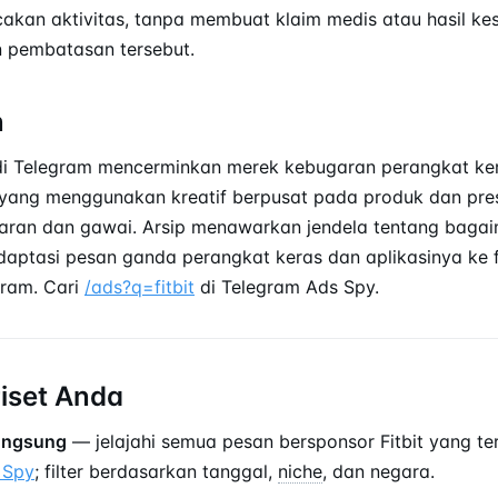
akan aktivitas, tanpa membuat klaim medis atau hasil ke
n pembatasan tersebut.
n
 di Telegram mencerminkan merek kebugaran perangkat ke
 yang menggunakan kreatif berpusat pada produk dan pre
garan dan gawai. Arsip menawarkan jendela tentang baga
aptasi pesan ganda perangkat keras dan aplikasinya ke 
gram. Cari
/ads?q=fitbit
di Telegram Ads Spy.
riset Anda
langsung
— jelajahi semua pesan bersponsor Fitbit yang te
 Spy
; filter berdasarkan tanggal,
niche
, dan negara.