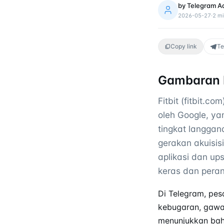
by
Telegram A
2026-05-27
·
2
mi
Copy link
Te
Gambaran 
Fitbit (fitbit.c
oleh Google, y
tingkat langgan
gerakan akuisis
aplikasi dan up
keras dan peran
Di Telegram, pe
kebugaran, gawa
menunjukkan bah