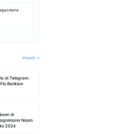
gaimana 
#
health
→
Flo di Telegram:
lo Beriklan
 Noom di
Bagaimana Noom
ada 2026