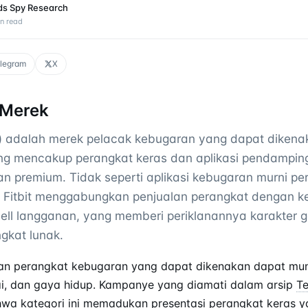
ds Spy Research
n read
legram
X
Merek
om) adalah merek pelacak kebugaran yang dapat dikenaka
ang mencakup perangkat keras dan aplikasi pendampi
an premium. Tidak seperti aplikasi kebugaran murni pe
i Fitbit menggabungkan penjualan perangkat dengan ke
sell langganan, yang memberi periklanannya karakter
gkat lunak.
san perangkat kebugaran yang dapat dikenakan dapat mun
i, dan gaya hidup. Kampanye yang diamati dalam arsip
T
wa kategori ini memadukan presentasi perangkat keras y