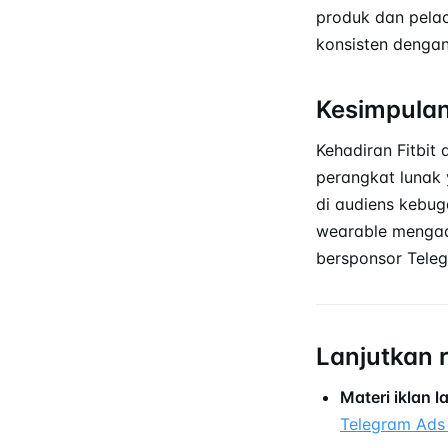
produk dan pelac
konsisten denga
Kesimpula
Kehadiran Fitbit
perangkat lunak
di audiens kebu
wearable mengad
bersponsor Tele
Lanjutkan 
Materi iklan 
Telegram Ads