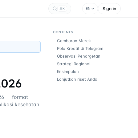
Sign in
EN
K
CONTENTS
Gambaran Merek
Pola Kreatif di Telegram
Observasi Penargetan
Strategi Regional
Kesimpulan
2026
Lanjutkan riset Anda
26 — format
plikasi kesehatan