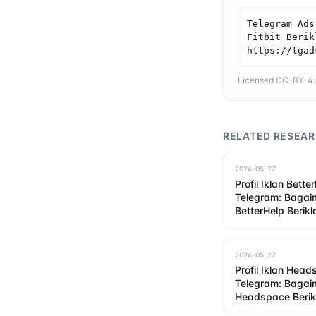
Telegram Ads
Fitbit Berik
https://tgad
Licensed CC-BY-4.0 
RELATED RESEA
2026-05-27
Profil Iklan Bette
Telegram: Baga
BetterHelp Berik
2026
2026-05-27
Profil Iklan Head
Telegram: Baga
Headspace Berik
2026