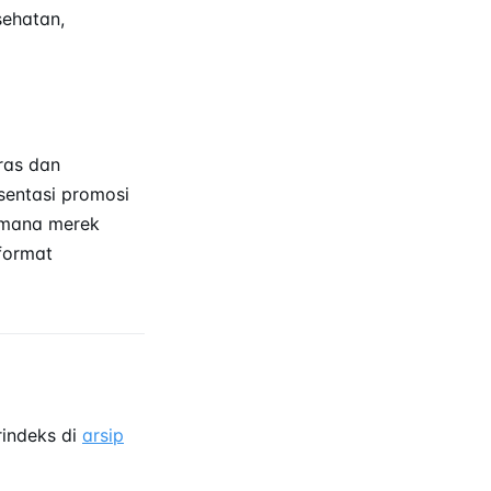
sehatan,
ras dan
sentasi promosi
imana merek
format
rindeks di
arsip