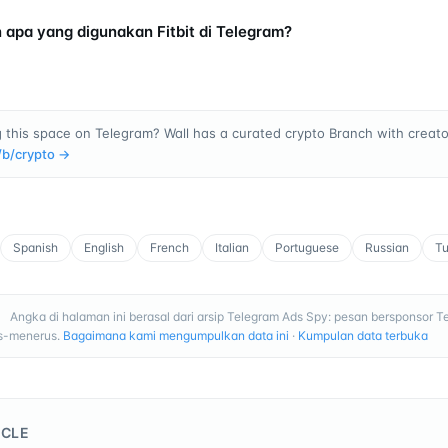
n apa yang digunakan Fitbit di Telegram?
 this space on Telegram? Wall has a curated crypto Branch with creator
/b/
crypto
→
Spanish
English
French
Italian
Portuguese
Russian
Tu
Angka di halaman ini berasal dari arsip Telegram Ads Spy: pesan bersponsor T
I
us-menerus.
Bagaimana kami mengumpulkan data ini
·
Kumpulan data terbuka
ICLE