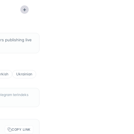
+
s publishing live
rkish
Ukrainian
elegram terindeks
COPY LINK