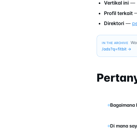
Vertikal ini
— s
Profil terkait
Direktori
—
p
Wan
IN THE ARCHIVE
/ads?q=
fitbit
→
Pertan
Bagaimana F
Di mana saya