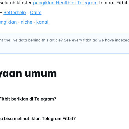
eluruh klaster
pengiklan Health di Telegram
tempat Fitbit 
—
Betterhelp
·
Calm
.
engiklan
·
niche
·
kanal
.
t the live data behind this article? See every fitbit ad we have indexe
yaan umum
itbit beriklan di Telegram?
 bisa melihat iklan Telegram Fitbit?