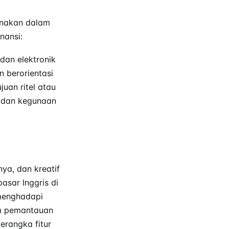
enakan dalam
nansi:
dan elektronik
 berorientasi
uan ritel atau
uk dan kegunaan
nya, dan kreatif
asar Inggris di
 menghadapi
im pemantauan
erangka fitur