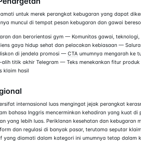
Penargetan
 diamati untuk merek perangkat kebugaran yang dapat dik
sanya muncul di tempat pesan kebugaran dan gawai bereso
ran dan berorientasi gym — Komunitas gawai, teknologi, 
ens gaya hidup sehat dan pelacakan kebiasaan — Saluran
iskon di jendela promosi —
CTA
umumnya mengarah ke tuj
ih-alih titik akhir Telegram — Teks menekankan fitur prod
 klaim hasil
gional
 bersifat internasional luas mengingat jejak perangkat keras
am bahasa Inggris mencerminkan kehadiran yang kuat di p
an yang lebih luas. Periklanan kesehatan dan kebugaran
orm dan regulasi di banyak pasar, terutama seputar kla
if yang diamati dalam kategori ini umumnya tetap dalam k