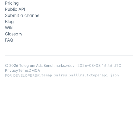
Pricing
Public API
Submit a channel
Blog
Wiki
Glossary
FAQ
©
2026
Telegram Ads Benchmarks
.
v
dev
·
2026-08-08 16:46 UTC
Privacy
Terms
DMCA
FOR DEVELOPERS
sitemap.xml
rss.xml
llms.txt
openapi.json