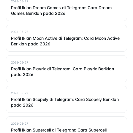
2026-05-27
Profil Iklan Dream Games di Telegram: Cara Dream
Games Beriklan pada 2026
2026-05-27
Profil Iklan Moon Active di Telegram: Cara Moon Active
Beriklan pada 2026
2026-05-27
Profil Iklan Playrix di Telegram: Cara Playrix Beriklan
pada 2026
2026-05-27
Profil Iklan Scopely di Telegram: Cara Scopely Beriklan
pada 2026
2026-05-27
Profil Iklan Supercell di Telegram: Cara Supercell