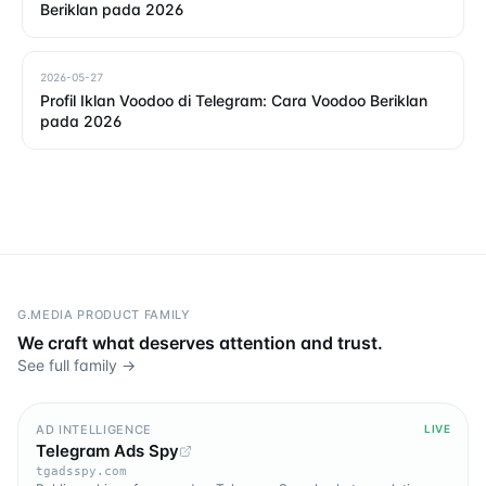
Beriklan pada 2026
2026-05-27
Profil Iklan Voodoo di Telegram: Cara Voodoo Beriklan
pada 2026
G.MEDIA PRODUCT FAMILY
We craft what deserves attention and trust.
See full family →
AD INTELLIGENCE
LIVE
Telegram Ads Spy
tgadsspy.com