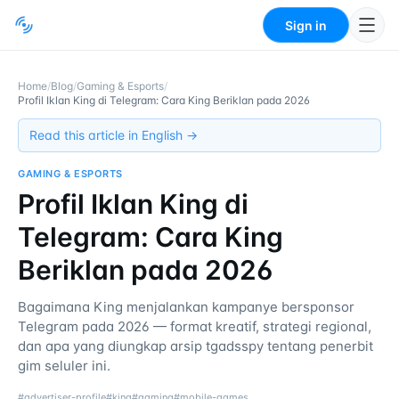
Sign in
Home
/
Blog
/
Gaming & Esports
/
Profil Iklan King di Telegram: Cara King Beriklan pada 2026
Read this article in English →
GAMING & ESPORTS
Profil Iklan King di
Telegram: Cara King
Beriklan pada 2026
Bagaimana King menjalankan kampanye bersponsor
Telegram pada 2026 — format kreatif, strategi regional,
dan apa yang diungkap arsip tgadsspy tentang penerbit
gim seluler ini.
#
advertiser-profile
#
king
#
gaming
#
mobile-games