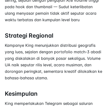
sering, sejalan dengan pengujian A/B volume tinggi
pada hook dan thumbnail — Sudut keterlibatan
ulang menyasar pemain tidak aktif seputar acara
waktu terbatas dan kumpulan level baru
Strategi Regional
Kampanye King menunjukkan distribusi geografis
yang luas, sejalan dengan portofolio match-3 abadi
yang diskalakan di banyak pasar sekaligus. Volume
UA naik seputar rilis level, acara musiman, dan
dorongan peringkat, sementara kreatif dilokalkan ke
bahasa-bahasa utama.
Kesimpulan
King memperlakukan Telegram sebagai saluran