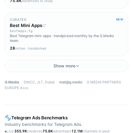
75.8K
advertisers to study
CURATED
NEW
Best Mini Apps
bestapps.tg
Best Telegram mini-apps · handpicked monthly by the G.Media
team.
28
niches · handpicked
Show more
G.Media
·
DMCC, JLT, Dubai
·
mail@g.media
·
G MEDIA PARTNERS
EUROPE d.o.o.
Telegram Ads Benchmarks
Industry benchmarks for Telegram Ads.
355.9K
creatives
75.8K
advertisers
12.1M
channels in pool
LIVE