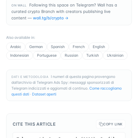
Following this space on Telegram? Wall has a
ON WALL
curated crypto Branch with creators publishing live
content —
wall.tg/b/
crypto
→
Also available in
:
Arabic
German
Spanish
French
English
Indonesian
Portuguese
Russian
Turkish
Ukrainian
I numeri di questa pagina provengono
DATI E METODOLOGIA
dall’archivio di Telegram Ads Spy: messaggi sponsorizzati di
Telegram indicizzati e aggiornati di continuo.
Come raccogliamo
questi dati
·
Dataset aperti
CITE THIS ARTICLE
COPY LINK