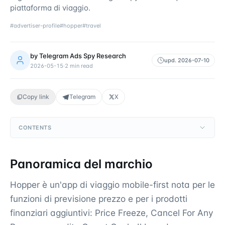
piattaforma di viaggio.
#
advertiser-profile
#
hopper
#
travel
by
Telegram Ads Spy Research
upd.
2026-07-10
2026-05-15
·
2
min read
Copy link
Telegram
X
CONTENTS
Panoramica del marchio
Hopper è un'app di viaggio mobile-first nota per le
funzioni di previsione prezzo e per i prodotti
finanziari aggiuntivi: Price Freeze, Cancel For Any