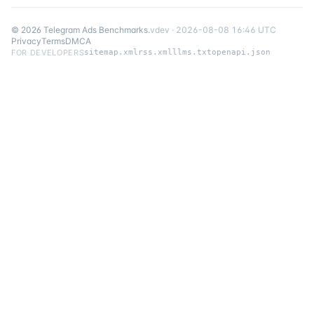
©
2026
Telegram Ads Benchmarks
.
v
dev
·
2026-08-08 16:46 UTC
Privacy
Terms
DMCA
FOR DEVELOPERS
sitemap.xml
rss.xml
llms.txt
openapi.json