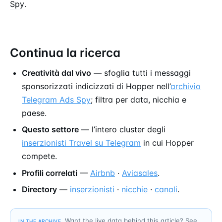
Spy
.
Continua la ricerca
Creatività dal vivo
— sfoglia tutti i messaggi
sponsorizzati indicizzati di Hopper nell’
archivio
Telegram Ads Spy
; filtra per data, nicchia e
paese.
Questo settore
— l’intero cluster degli
inserzionisti Travel su Telegram
in cui Hopper
compete.
Profili correlati
—
Airbnb
·
Aviasales
.
Directory
—
inserzionisti
·
nicchie
·
canali
.
Want the live data behind this article? See
IN THE ARCHIVE