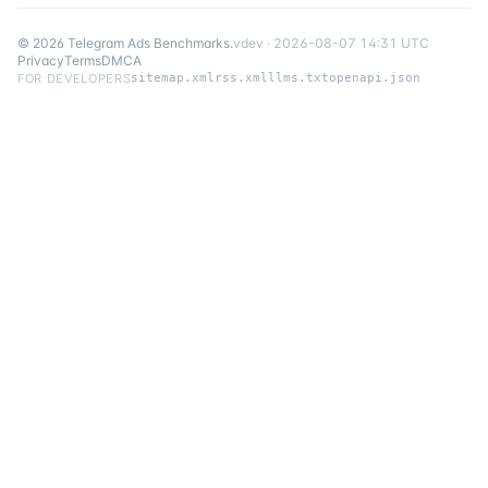
©
2026
Telegram Ads Benchmarks
.
v
dev
·
2026-08-07 14:31 UTC
Privacy
Terms
DMCA
FOR DEVELOPERS
sitemap.xml
rss.xml
llms.txt
openapi.json