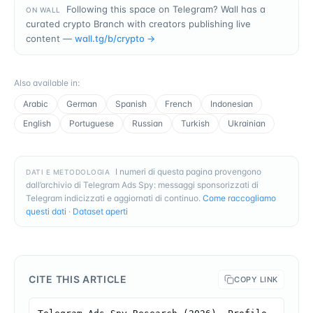
Following this space on Telegram? Wall has a
ON WALL
curated crypto Branch with creators publishing live
content —
wall.tg/b/
crypto
→
Also available in
:
Arabic
German
Spanish
French
Indonesian
English
Portuguese
Russian
Turkish
Ukrainian
I numeri di questa pagina provengono
DATI E METODOLOGIA
dall’archivio di Telegram Ads Spy: messaggi sponsorizzati di
Telegram indicizzati e aggiornati di continuo.
Come raccogliamo
questi dati
·
Dataset aperti
CITE THIS ARTICLE
COPY LINK