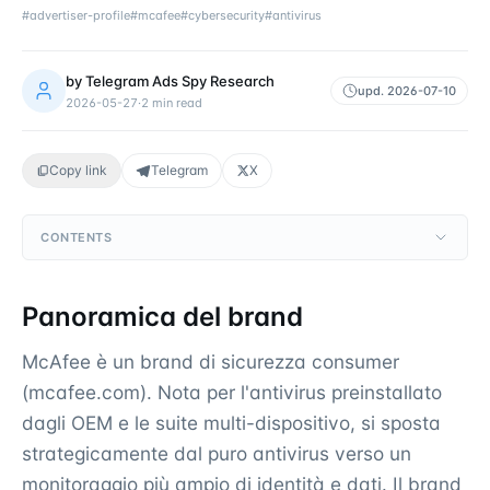
#
advertiser-profile
#
mcafee
#
cybersecurity
#
antivirus
by
Telegram Ads Spy Research
upd.
2026-07-10
2026-05-27
·
2
min read
Copy link
Telegram
X
CONTENTS
Panoramica del brand
McAfee è un brand di sicurezza consumer
(mcafee.com). Nota per l'antivirus preinstallato
dagli OEM e le suite multi-dispositivo, si sposta
strategicamente dal puro antivirus verso un
monitoraggio più ampio di identità e dati. Il brand