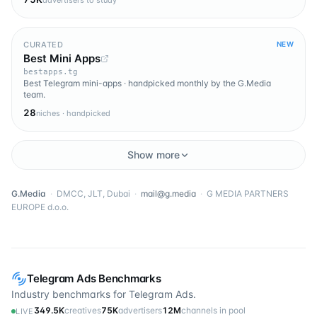
advertisers to study
CURATED
NEW
Best Mini Apps
bestapps.tg
Best Telegram mini-apps · handpicked monthly by the G.Media
team.
28
niches · handpicked
Show more
G.Media
·
DMCC, JLT, Dubai
·
mail@g.media
·
G MEDIA PARTNERS
EUROPE d.o.o.
Telegram Ads Benchmarks
Industry benchmarks for Telegram Ads.
349.5K
creatives
75K
advertisers
12M
channels in pool
LIVE