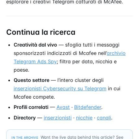
esplorare i creativi Telegram catturati di McAfee.
Continua la ricerca
Creatività dal vivo
— sfoglia tutti i messaggi
sponsorizzati indicizzati di Mcafee nell’
archivio
Telegram Ads Spy
; filtra per data, nicchia e
paese.
Questo settore
— l’intero cluster degli
inserzionisti Cybersecurity su Telegram
in cui
Mcafee compete.
Profili correlati
—
Avast
·
Bitdefender
.
Directory
—
inserzionisti
·
nicchie
·
canali
.
Want the live data behind this article? See
IN THE ARCHIVE