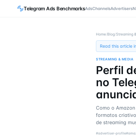
Telegram Ads Benchmarks
Ads
Channels
Advertisers
N
Home
/
Blog
/
Streaming 
Read this article 
STREAMING & MEDIA
Perfil 
no Tel
anunci
Como o Amazon 
formatos criativo
de streaming mus
#
advertiser-profile
#
ama