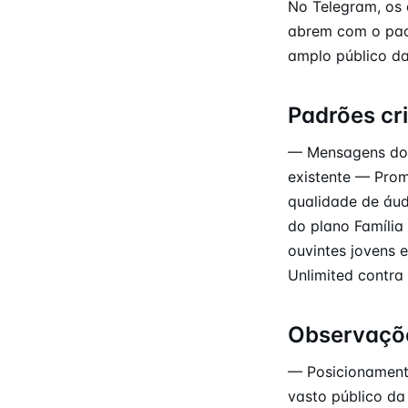
No Telegram, os
abrem com o pac
amplo público d
Padrões cr
— Mensagens do 
existente — Prom
qualidade de áud
do plano Família
ouvintes jovens 
Unlimited contra 
Observaçõ
— Posicionamento
vasto público d