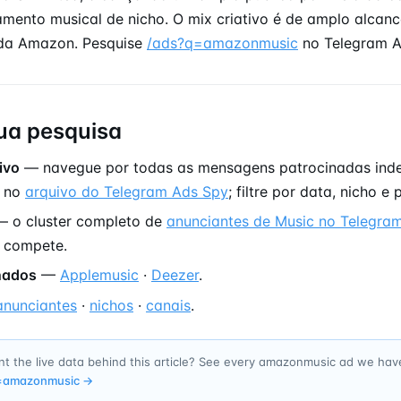
mento musical de nicho. O mix criativo é de amplo alcanc
da Amazon. Pesquise
/ads?q=amazonmusic
no Telegram A
ua pesquisa
ivo
— navegue por todas as mensagens patrocinadas ind
 no
arquivo do Telegram Ads Spy
; filtre por data, nicho e 
 o cluster completo de
anunciantes de Music no Telegra
 compete.
onados
—
Applemusic
·
Deezer
.
anunciantes
·
nichos
·
canais
.
t the live data behind this article? See every amazonmusic ad we hav
=
amazonmusic
→