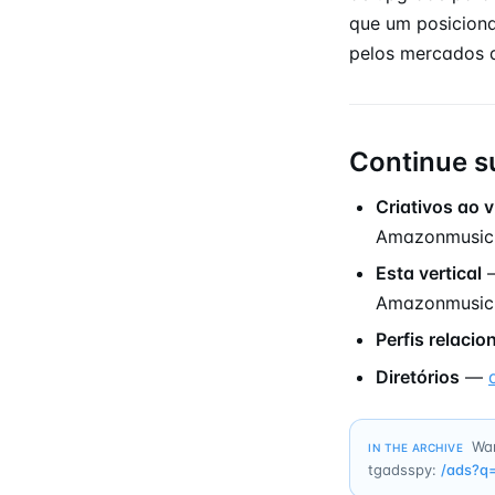
que um posiciona
pelos mercados 
Continue s
Criativos ao v
Amazonmusic
Esta vertical
—
Amazonmusic
Perfis relaci
Diretórios
—
Wan
IN THE ARCHIVE
tgadsspy:
/ads?q