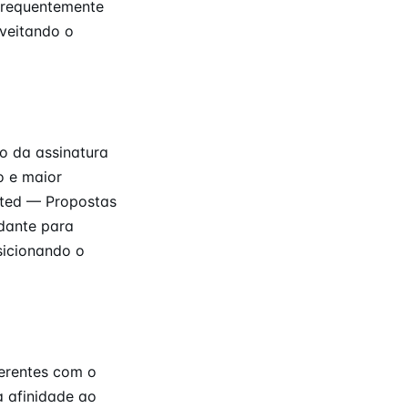
requentemente
veitando o
 da assinatura
o e maior
ited — Propostas
udante para
sicionando o
erentes com o
 afinidade ao