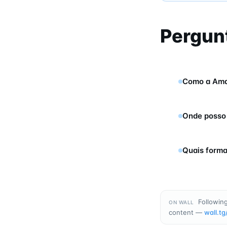
Pergun
Como a Ama
Onde posso
Quais forma
Following
ON WALL
content —
wall.tg