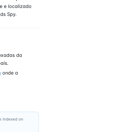
e e localizado
ds Spy.
exadas da
país.
m
onde a
e indexed on