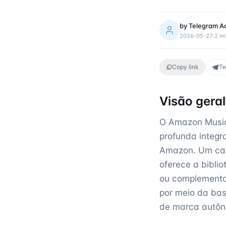
by
Telegram A
2026-05-27
·
2
mi
Copy link
Te
Visão gera
O Amazon Music 
profunda integ
Amazon. Um catá
oferece a bibli
ou complementa
por meio da bas
de marca autôn