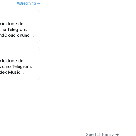
#
streaming
→
blicidade do
 no Telegram:
ndCloud anuncia
blicidade do
ic no Telegram:
dex Music
 2026
See full family →