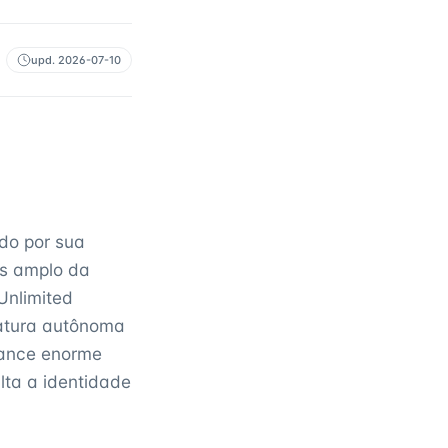
upd.
2026-07-10
do por sua
is amplo da
Unlimited
natura autônoma
cance enorme
lta a identidade