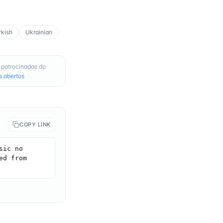
rkish
Ukrainian
 patrocinadas do
s abertos
COPY LINK
ic no 
d from 