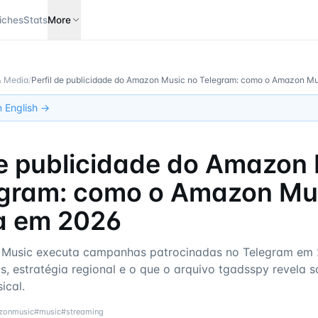
iches
Stats
More
& Media
/
Perfil de publicidade do Amazon Music no Telegram: como o Amazon M
in English →
de publicidade do Amazon
egram: como o Amazon Mu
a em 2026
Music executa campanhas patrocinadas no Telegram em
s, estratégia regional e o que o arquivo tgadsspy revela s
ical.
zonmusic
#
music
#
streaming