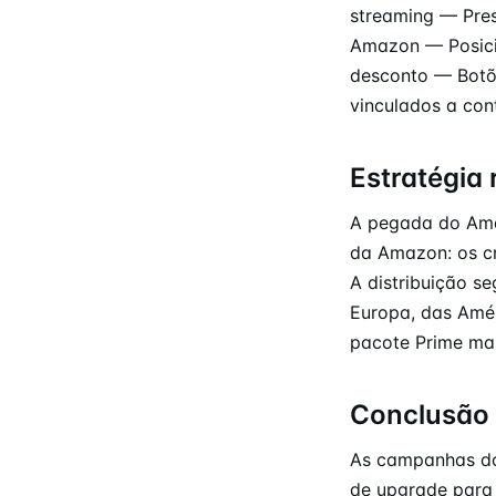
streaming — Pre
Amazon — Posici
desconto — Bot
vinculados a con
Estratégia 
A pegada do Amaz
da Amazon: os cr
A distribuição s
Europa, das Amé
pacote Prime mai
Conclusão
As campanhas do
de upgrade para