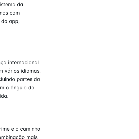
sistema da
anos com
 do app,
ça internacional
m vários idiomas.
luindo partes da
om o ângulo do
ida.
rime e o caminho
combinação mais