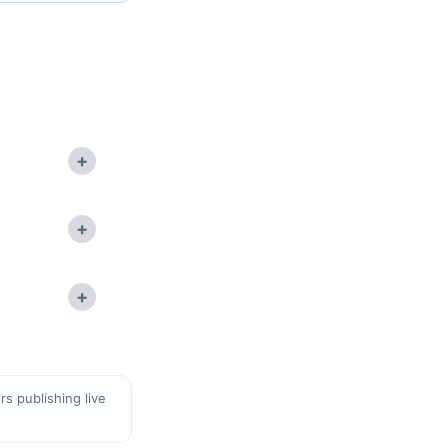
+
+
+
s publishing live