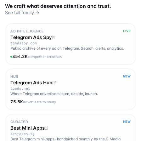
We craft what deserves attention and trust.
See full family →
AD INTELLIGENCE
LIVE
Telegram Ads Spy
tgadsspy.com
Public archive of every ad on Telegram. Search, alerts, analytics.
354.2K
competitor creatives
HUB
NEW
Telegram Ads Hub
tgads.net
Where Telegram advertisers learn, decide, launch.
75.5K
advertisers to study
CURATED
NEW
Best Mini Apps
bestapps.tg
Best Telegram mini-apps · handpicked monthly by the G.Media