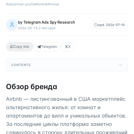
#
advertiser-profile
#
airbnb
#
travel
by
Telegram Ads Spy Research
upd.
2026-07-10
2026-05-15
·
2
min read
Copy link
Telegram
X
CONTENTS
Обзор бренда
Airbnb — листингованный в США маркетплейс
альтернативного жилья: от комнат и
апартаментов до вилл и уникальных объектов.
За последние циклы платформа заметно
сдвинулась в сторону длительных проживаний