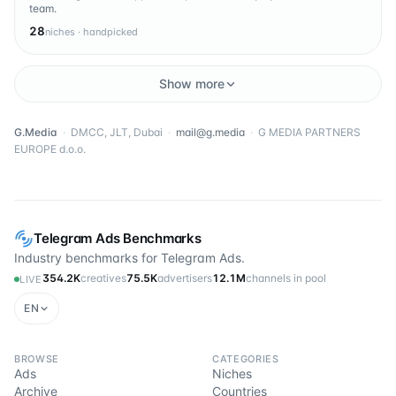
team.
28
niches · handpicked
Show more
G.Media
·
DMCC, JLT, Dubai
·
mail@g.media
·
G MEDIA PARTNERS
EUROPE d.o.o.
Telegram Ads Benchmarks
Industry benchmarks for Telegram Ads.
354.2K
creatives
75.5K
advertisers
12.1M
channels in pool
LIVE
EN
BROWSE
CATEGORIES
Ads
Niches
Archive
Countries