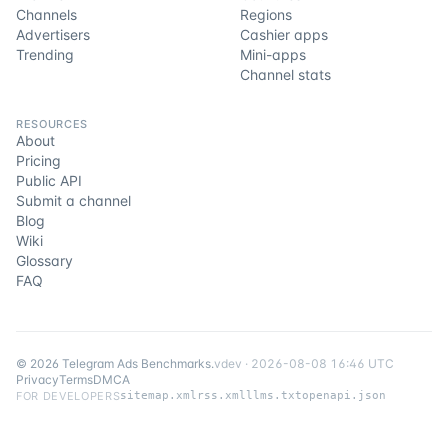
Channels
Regions
Advertisers
Cashier apps
Trending
Mini-apps
Channel stats
RESOURCES
About
Pricing
Public API
Submit a channel
Blog
Wiki
Glossary
FAQ
©
2026
Telegram Ads Benchmarks
.
v
dev
·
2026-08-08 16:46 UTC
Privacy
Terms
DMCA
FOR DEVELOPERS
sitemap.xml
rss.xml
llms.txt
openapi.json