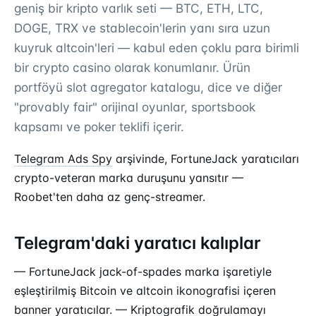
geniş bir kripto varlık seti — BTC, ETH, LTC,
DOGE, TRX ve stablecoin'lerin yanı sıra uzun
kuyruk altcoin'leri — kabul eden çoklu para birimli
bir crypto casino olarak konumlanır. Ürün
portföyü slot agregator katalogu, dice ve diğer
"provably fair" orijinal oyunlar, sportsbook
kapsamı ve poker teklifi içerir.
Telegram Ads Spy
arşivinde, FortuneJack yaratıcıları
crypto-veteran marka duruşunu yansıtır —
Roobet'ten daha az genç-streamer.
Telegram'daki yaratıcı kalıplar
— FortuneJack jack-of-spades marka işaretiyle
eşleştirilmiş Bitcoin ve altcoin ikonografisi içeren
banner yaratıcılar. — Kriptografik doğrulamayı