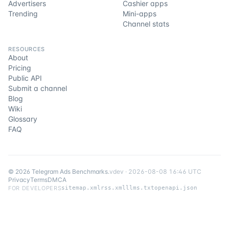
Advertisers
Cashier apps
Trending
Mini-apps
Channel stats
RESOURCES
About
Pricing
Public API
Submit a channel
Blog
Wiki
Glossary
FAQ
©
2026
Telegram Ads Benchmarks
.
v
dev
·
2026-08-08 16:46 UTC
Privacy
Terms
DMCA
FOR DEVELOPERS
sitemap.xml
rss.xml
llms.txt
openapi.json