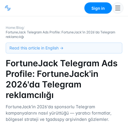
Sign in
Home
/
Blog
/
FortuneJack Telegram Ads Profile: FortuneJack'in 2026'da Telegram
reklamcılığı
Read this article in English →
FortuneJack Telegram Ads
Profile: FortuneJack'in
2026'da Telegram
reklamcılığı
FortuneJack'in 2026'da sponsorlu Telegram
kampanyalarını nasıl yürüttüğü — yaratıcı formatlar,
bölgesel strateji ve tgadsspy arşivinden gözlemler.