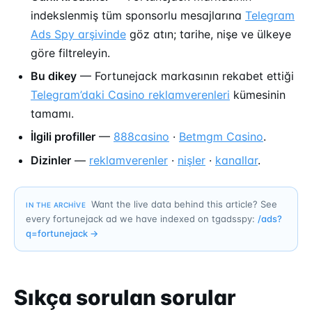
indekslenmiş tüm sponsorlu mesajlarına
Telegram
Ads Spy arşivinde
göz atın; tarihe, nişe ve ülkeye
göre filtreleyin.
Bu dikey
— Fortunejack markasının rekabet ettiği
Telegram’daki Casino reklamverenleri
kümesinin
tamamı.
İlgili profiller
—
888casino
·
Betmgm Casino
.
Dizinler
—
reklamverenler
·
nişler
·
kanallar
.
Want the live data behind this article? See
IN THE ARCHIVE
every fortunejack ad we have indexed on tgadsspy:
/ads?
q=
fortunejack
→
Sıkça sorulan sorular