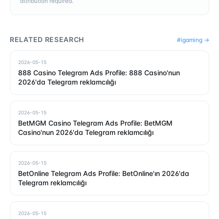
attribution required.
RELATED RESEARCH
#
igaming
→
2026-05-15
888 Casino Telegram Ads Profile: 888 Casino'nun
2026'da Telegram reklamcılığı
2026-05-15
BetMGM Casino Telegram Ads Profile: BetMGM
Casino'nun 2026'da Telegram reklamcılığı
2026-05-15
BetOnline Telegram Ads Profile: BetOnline'ın 2026'da
Telegram reklamcılığı
2026-05-15