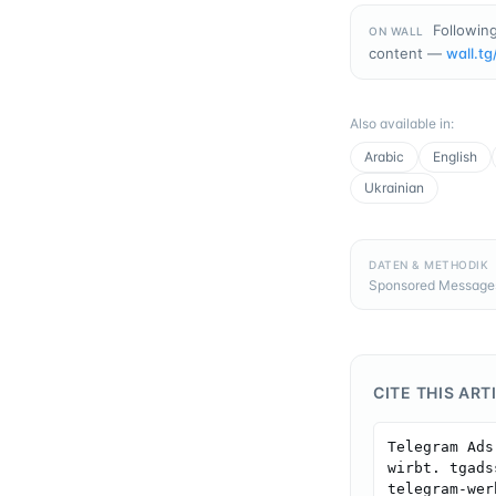
Following
ON WALL
content —
wall.tg
Also available in
:
Arabic
English
Ukrainian
DATEN & METHODIK
Sponsored Messages,
CITE THIS ART
Telegram Ads
wirbt. tgads
telegram-wer