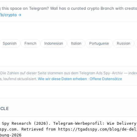
 this space on Telegram? Wall has a curated crypto Branch with creator
/b/
crypto
→
Spanish
French
Indonesian
Italian
Portuguese
Russian
Die Zahlen auf dieser Seite stammen aus dem Telegram Ads Spy-Archiv — index
 laufend aktualisiert.
Wie wir diese Daten erheben
·
Offene Datensätze
ICLE
 Spy Research (2026). Telegram-Werbeprofil: Wie Delivery 
spy.com. Retrieved from https://tgadsspy.com/blog/de-del
bung-2026