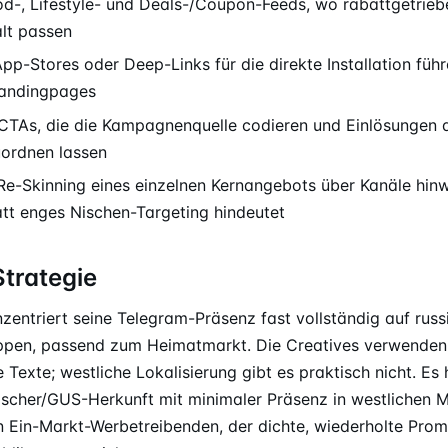
od-, Lifestyle- und Deals-/Coupon-Feeds, wo rabattgetrie
lt passen
pp-Stores oder Deep-Links für die direkte Installation führ
Landingpages
TAs, die die Kampagnenquelle codieren und Einlösungen 
uordnen lassen
Re-Skinning eines einzelnen Kernangebots über Kanäle hin
att enges Nischen-Targeting hindeutet
Strategie
zentriert seine Telegram-Präsenz fast vollständig auf rus
ppen, passend zum Heimatmarkt. Die Creatives verwenden 
 Texte; westliche Lokalisierung gibt es praktisch nicht. Es
sischer/GUS-Herkunft mit minimaler Präsenz in westlichen 
en Ein-Markt-Werbetreibenden, der dichte, wiederholte Prom