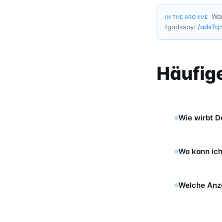
Wan
IN THE ARCHIVE
tgadsspy:
/ads?q
Häufig
Wie wirbt D
Wo kann ich
Welche Anze