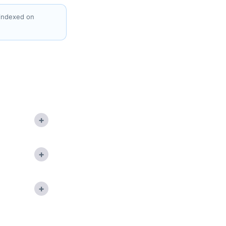
 indexed on
+
+
+