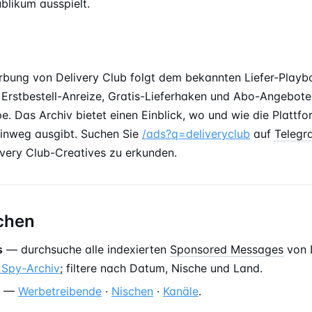
blikum ausspielt.
bung von Delivery Club folgt dem bekannten Liefer-Playb
 Erstbestell-Anreize, Gratis-Lieferhaken und Abo-Angebote,
pe. Das Archiv bietet einen Einblick, wo und wie die Plattf
inweg ausgibt. Suchen Sie
/ads?q=deliveryclub
auf
Telegr
very Club-Creatives zu erkunden.
chen
s
— durchsuche alle indexierten
Sponsored Messages
von D
 Spy-Archiv
; filtere nach Datum, Nische und Land.
—
Werbetreibende
·
Nischen
·
Kanäle
.