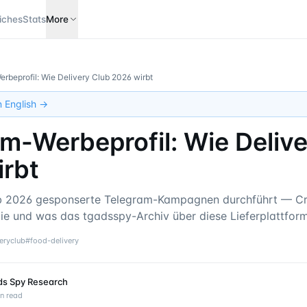
iches
Stats
More
rbeprofil: Wie Delivery Club 2026 wirbt
in English →
m-Werbeprofil: Wie Deliv
irbt
ub 2026 gesponserte Telegram-Kampagnen durchführt — Cr
ie und was das tgadsspy-Archiv über diese Liefer­plattform
veryclub
#
food-delivery
ds Spy Research
n read