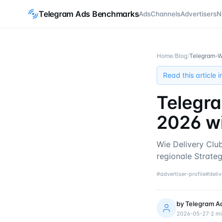
Telegram Ads Benchmarks
Ads
Channels
Advertisers
N
Home
/
Blog
/
Telegram-We
Read this article 
Telegra
2026 w
Wie Delivery Cl
regionale Strateg
#
advertiser-profile
#
deli
by
Telegram A
2026-05-27
·
2
mi