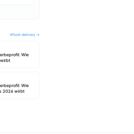
#
food-delivery
→
rbeprofil: Wie
wirbt
rbeprofil: Wie
s 2026 wirbt