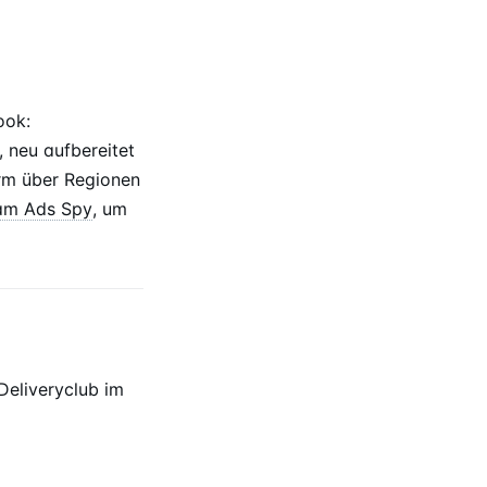
ook:
 neu aufbereitet
orm über Regionen
am Ads Spy
, um
eliveryclub im