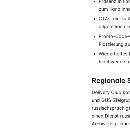
Präsenz in Fo
zum Kanalinha
CTAs, die zu A
allgemeinen 
Promo-Code-C
Platzierung z
Wiederholtes 
Reichweite st
Regionale 
Delivery Club kon
und GUS-Zielgru
russischsprachige
einen Dienst rus
Archiv zeigt ein