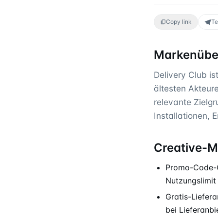
Copy link
Te
Markenüber
Delivery Club is
ältesten Akteure
relevante Zielg
Installationen,
Creative-M
Promo-Code-Cre
Nutzungslimit
Gratis-Liefer
bei Lieferanbi