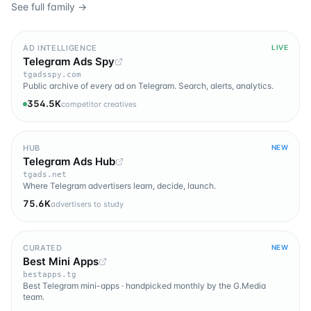
See full family →
AD INTELLIGENCE
LIVE
Telegram Ads Spy
tgadsspy.com
Public archive of every ad on Telegram. Search, alerts, analytics.
354.5K
competitor creatives
HUB
NEW
Telegram Ads Hub
tgads.net
Where Telegram advertisers learn, decide, launch.
75.6K
advertisers to study
CURATED
NEW
Best Mini Apps
bestapps.tg
Best Telegram mini-apps · handpicked monthly by the G.Media
team.