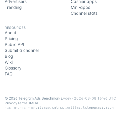
Advertisers
Cashier apps
Trending
Mini-apps
Channel stats
RESOURCES
About
Pricing
Public API
Submit a channel
Blog
Wiki
Glossary
FAQ
©
2026
Telegram Ads Benchmarks
.
v
dev
·
2026-08-08 16:46 UTC
Privacy
Terms
DMCA
FOR DEVELOPERS
sitemap.xml
rss.xml
llms.txt
openapi.json