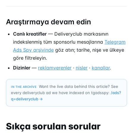
Araştırmaya devam edin
Canlı kreatifler
— Deliveryclub markasının
indekslenmiş tüm sponsorlu mesajlarına
Telegram
Ads Spy arşivinde
göz atın; tarihe, nişe ve ülkeye
göre filtreleyin.
Dizinler
—
reklamverenler
·
nişler
·
kanallar
.
Want the live data behind this article? See
IN THE ARCHIVE
every deliveryclub ad we have indexed on tgadsspy:
/ads?
q=
deliveryclub
→
Sıkça sorulan sorular