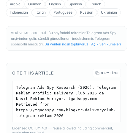
Arabic
German
English
Spanish
French
Indonesian
Italian
Portuguese
Russian
Ukrainian
Bu sayfadaki rakamlar Telegram Ads Spy
VERI VE METODOLOJI
arşivinden gelir: sürekli güncellenen, indekslenmiş Telegram
sponsorlu mesajları.
Bu verileri nasıl topluyoruz
·
Açık veri kümeleri
CITE THIS ARTICLE
COPY LINK
Telegram Ads Spy Research (2026). Telegram 
Reklam Profili: Delivery Club 2026'da 
Nasıl Reklam Veriyor. tgadsspy.com. 
Retrieved from 
https://tgadsspy.com/blog/tr-deliveryclub-
telegram-reklam-2026
Licensed CC-BY-4.0 — reuse allowed including commercial,
attribution required.