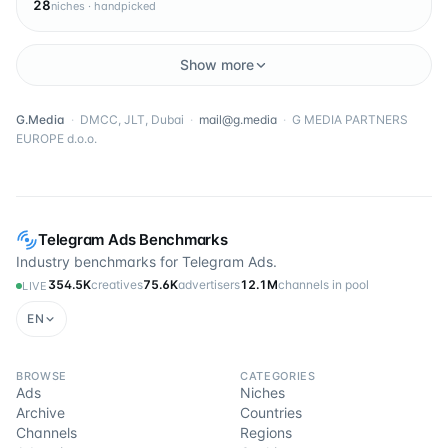
28
niches · handpicked
Show more
G.Media
·
DMCC, JLT, Dubai
·
mail@g.media
·
G MEDIA PARTNERS
EUROPE d.o.o.
Telegram Ads Benchmarks
Industry benchmarks for Telegram Ads.
354.5K
creatives
75.6K
advertisers
12.1M
channels in pool
LIVE
EN
BROWSE
CATEGORIES
Ads
Niches
Archive
Countries
Channels
Regions