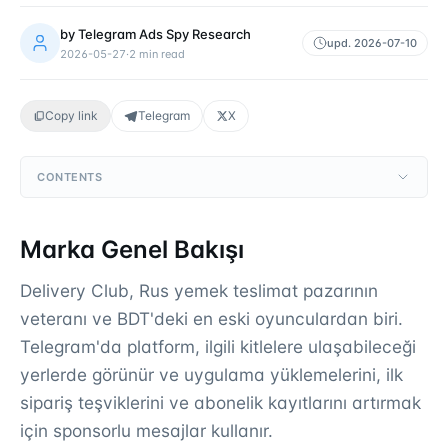
by
Telegram Ads Spy Research
upd.
2026-07-10
2026-05-27
·
2
min read
Copy link
Telegram
X
CONTENTS
Marka Genel Bakışı
Delivery Club, Rus yemek teslimat pazarının
veteranı ve BDT'deki en eski oyunculardan biri.
Telegram'da platform, ilgili kitlelere ulaşabileceği
yerlerde görünür ve uygulama yüklemelerini, ilk
sipariş teşviklerini ve abonelik kayıtlarını artırmak
için sponsorlu mesajlar kullanır.