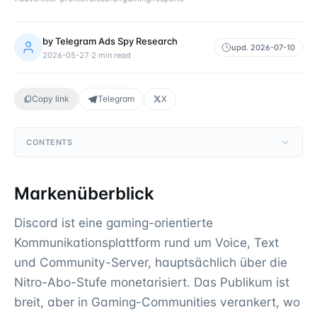
by
Telegram Ads Spy Research
upd.
2026-07-10
2026-05-27
·
2
min read
Copy link
Telegram
X
CONTENTS
Markenüberblick
Discord ist eine gaming-orientierte
Kommunikationsplattform rund um Voice, Text
und Community-Server, hauptsächlich über die
Nitro-Abo-Stufe monetarisiert. Das Publikum ist
breit, aber in Gaming-Communities verankert, wo