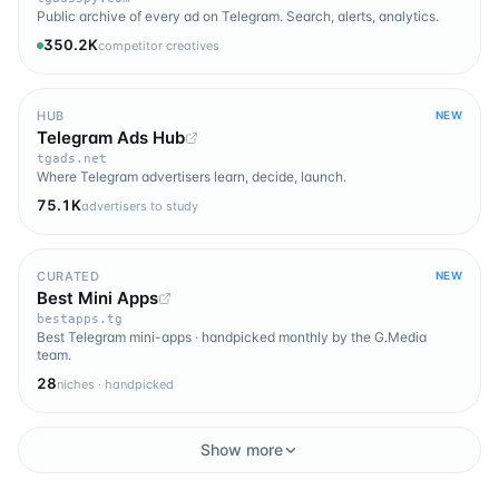
Public archive of every ad on Telegram. Search, alerts, analytics.
350.2K
competitor creatives
HUB
NEW
Telegram Ads Hub
tgads.net
Where Telegram advertisers learn, decide, launch.
75.1K
advertisers to study
CURATED
NEW
Best Mini Apps
bestapps.tg
Best Telegram mini-apps · handpicked monthly by the G.Media
team.
28
niches · handpicked
Show more