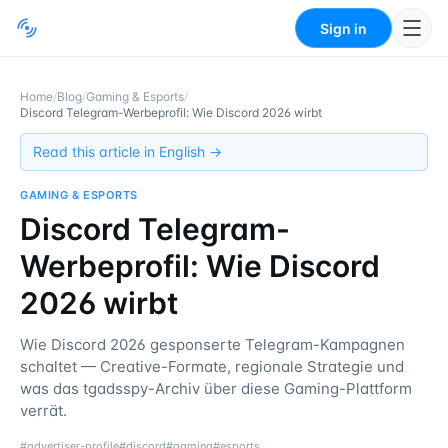
Sign in
Home
/
Blog
/
Gaming & Esports
/
Discord Telegram-Werbeprofil: Wie Discord 2026 wirbt
Read this article in English →
GAMING & ESPORTS
Discord Telegram-
Werbeprofil: Wie Discord
2026 wirbt
Wie Discord 2026 gesponserte Telegram-Kampagnen
schaltet — Creative-Formate, regionale Strategie und
was das tgadsspy-Archiv über diese Gaming-Plattform
verrät.
#
advertiser-profile
#
discord
#
gaming
#
esports