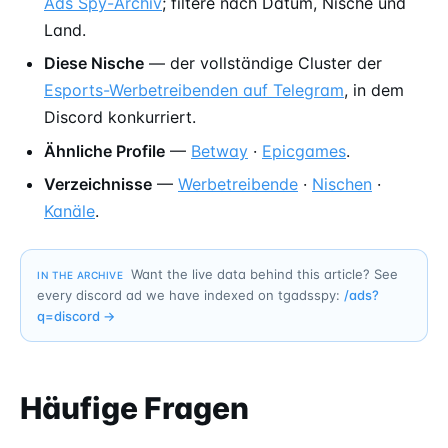
Ads Spy-Archiv
; filtere nach Datum, Nische und
Land.
Diese Nische
— der vollständige Cluster der
Esports-Werbetreibenden auf Telegram
, in dem
Discord konkurriert.
Ähnliche Profile
—
Betway
·
Epicgames
.
Verzeichnisse
—
Werbetreibende
·
Nischen
·
Kanäle
.
Want the live data behind this article? See
IN THE ARCHIVE
every discord ad we have indexed on tgadsspy:
/ads?
q=
discord
→
Häufige Fragen