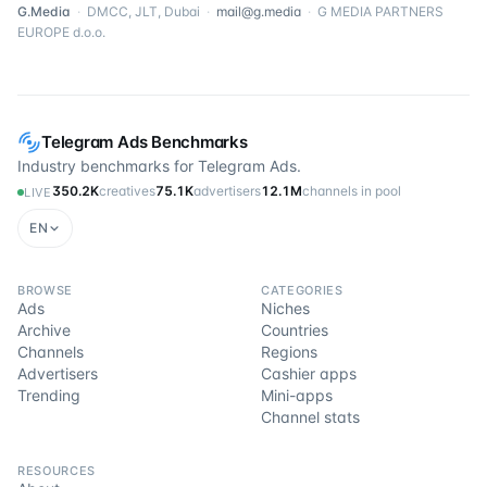
G.Media
·
DMCC, JLT, Dubai
·
mail@g.media
·
G MEDIA PARTNERS
EUROPE d.o.o.
Telegram Ads Benchmarks
Industry benchmarks for Telegram Ads.
350.2K
creatives
75.1K
advertisers
12.1M
channels in pool
LIVE
EN
BROWSE
CATEGORIES
Ads
Niches
Archive
Countries
Channels
Regions
Advertisers
Cashier apps
Trending
Mini-apps
Channel stats
RESOURCES