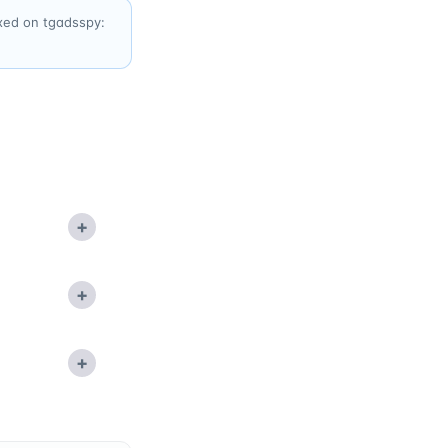
exed on tgadsspy:
+
+
+