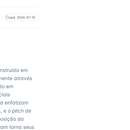
upd.
2026-07-10
nstruída em
lmente através
ado em
iais
rd enfatizam
 e o pitch de
posição da
ram torna seus