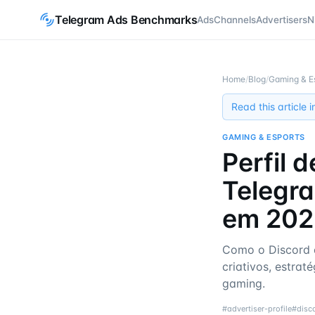
Telegram Ads Benchmarks
Ads
Channels
Advertisers
N
Home
/
Blog
/
Gaming & E
Read this article 
GAMING & ESPORTS
Perfil 
Telegr
em 202
Como o Discord 
criativos, estrat
gaming.
#
advertiser-profile
#
disc