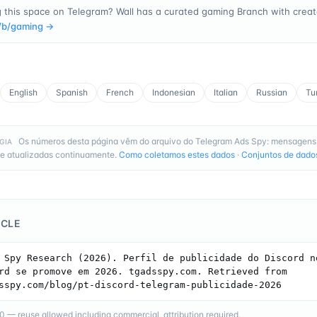
g this space on Telegram? Wall has a curated gaming Branch with creato
/b/
gaming
→
English
Spanish
French
Indonesian
Italian
Russian
Tu
Os números desta página vêm do arquivo do Telegram Ads Spy: mensagens
GIA
e atualizadas continuamente.
Como coletamos estes dados
·
Conjuntos de dado
ICLE
 Spy Research (2026). Perfil de publicidade do Discord no
rd se promove em 2026. tgadsspy.com. Retrieved from 
sspy.com/blog/pt-discord-telegram-publicidade-2026
— reuse allowed including commercial, attribution required.