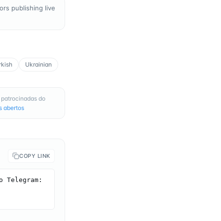
rs publishing live
rkish
Ukrainian
 patrocinadas do
s abertos
COPY LINK
 Telegram: 