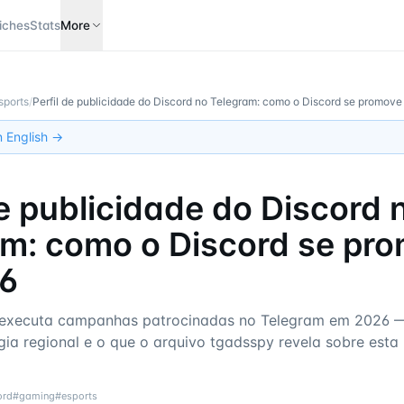
iches
Stats
More
sports
/
Perfil de publicidade do Discord no Telegram: como o Discord se promov
in English →
de publicidade do Discord 
am: como o Discord se pr
6
executa campanhas patrocinadas no Telegram em 2026 
égia regional e o que o arquivo tgadsspy revela sobre est
ord
#
gaming
#
esports