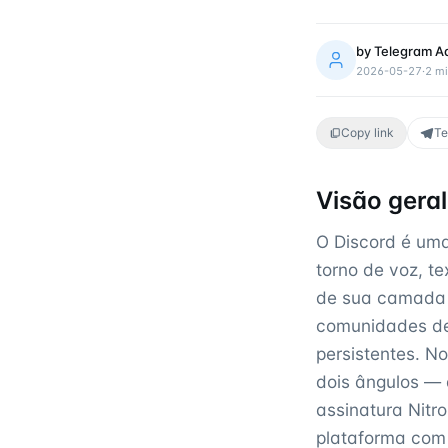
by
Telegram A
2026-05-27
·
2
mi
Copy link
Te
Visão gera
O Discord é um
torno de voz, t
de sua camada 
comunidades de
persistentes. N
dois ângulos — 
assinatura Nitr
plataforma com 