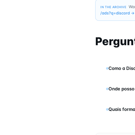
Wan
IN THE ARCHIVE
/ads?q=
discord
→
Pergun
Como a Disc
Onde posso 
Quais forma