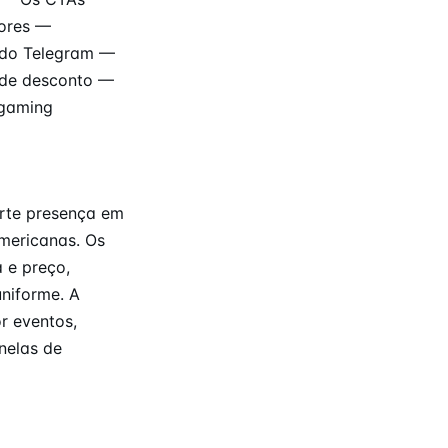
dores —
 do Telegram —
s de desconto —
 gaming
orte presença em
americanas. Os
 e preço,
niforme. A
r eventos,
nelas de