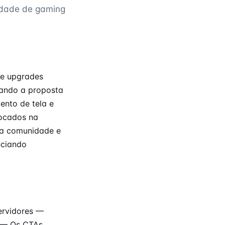
idade de gaming
 e upgrades
cando a proposta
ento de tela e
focados na
na comunidade e
nciando
ervidores —
l — Os CTAs