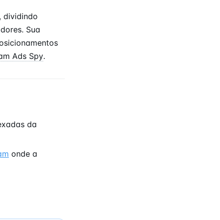
 dividindo
idores. Sua
posicionamentos
ram Ads Spy
.
exadas da
ram
onde a