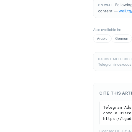
Followin
ON WALL
content —
wall.tg
Also available in
:
Arabic
German
DADOS E METODOLO
Telegram indexadas 
CITE THIS ART
Telegram Ads
como o Disco
https://tgad
Licensed CC-BY-4.0 