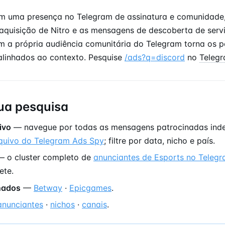
m uma presença no Telegram de assinatura e comunidade,
a aquisição de Nitro e as mensagens de descoberta de serv
 a própria audiência comunitária do Telegram torna os 
alinhados ao contexto. Pesquise
/ads?q=discord
no
Teleg
ua pesquisa
ivo
— navegue por todas as mensagens patrocinadas ind
quivo do Telegram Ads Spy
; filtre por data, nicho e país.
 o cluster completo de
anunciantes de Esports no Teleg
ete.
onados
—
Betway
·
Epicgames
.
anunciantes
·
nichos
·
canais
.