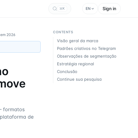
Sign in
EN
K
CONTENTS
e em 2026
Visão geral da marca
Padrões criativos no Telegram
Observações de segmentação
Estratégia regional
no
Conclusão
omove
Continue sua pesquisa
— formatos
a plataforma de