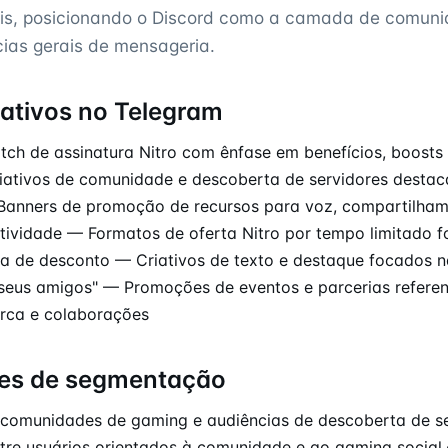
veis, posicionando o Discord como a camada de comun
cias gerais de mensageria.
iativos no Telegram
itch de assinatura Nitro com ênfase em benefícios, boosts
iativos de comunidade e descoberta de servidores desta
Banners de promoção de recursos para voz, compartilham
tividade — Formatos de oferta Nitro por tempo limitado 
la de desconto — Criativos de texto e destaque focados 
 seus amigos" — Promoções de eventos e parcerias refere
arca e colaborações
es de segmentação
omunidades de gaming e audiências de descoberta de s
tre usuários orientados à comunidade e ao gaming socia