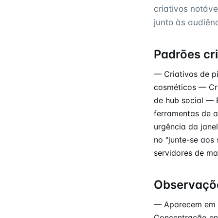
criativos notá
junto às audiên
Padrões cr
— Criativos de p
cosméticos — Cr
de hub social — 
ferramentas de a
urgência da jane
no "junte-se aos
servidores de m
Observaçõ
— Aparecem em c
Concentração en