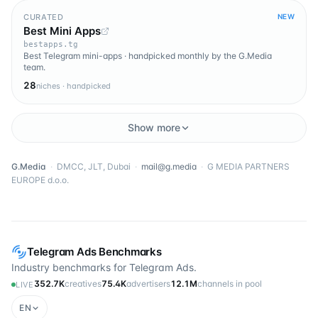
CURATED
NEW
Best Mini Apps
bestapps.tg
Best Telegram mini-apps · handpicked monthly by the G.Media
team.
28
niches · handpicked
Show more
G.Media
·
DMCC, JLT, Dubai
·
mail@g.media
·
G MEDIA PARTNERS
EUROPE d.o.o.
Telegram Ads Benchmarks
Industry benchmarks for Telegram Ads.
352.7K
creatives
75.4K
advertisers
12.1M
channels in pool
LIVE
EN