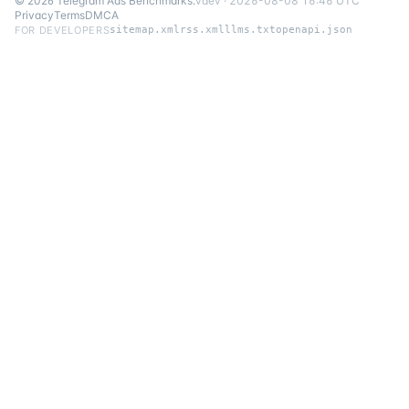
©
2026
Telegram Ads Benchmarks
.
v
dev
·
2026-08-08 16:46 UTC
Privacy
Terms
DMCA
FOR DEVELOPERS
sitemap.xml
rss.xml
llms.txt
openapi.json