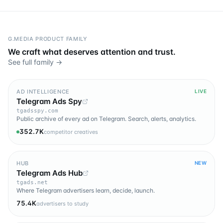
G.MEDIA PRODUCT FAMILY
We craft what deserves attention and trust.
See full family →
AD INTELLIGENCE
LIVE
Telegram Ads Spy
tgadsspy.com
Public archive of every ad on Telegram. Search, alerts, analytics.
352.7K
competitor creatives
HUB
NEW
Telegram Ads Hub
tgads.net
Where Telegram advertisers learn, decide, launch.
75.4K
advertisers to study