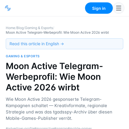
Sign in
Home
/
Blog
/
Gaming & Esports
/
Moon Active Telegram-Werbeprofil: Wie Moon Active 2026 wirbt
Read this article in English →
GAMING & ESPORTS
Moon Active Telegram-
Werbeprofil: Wie Moon
Active 2026 wirbt
Wie Moon Active 2026 gesponserte Telegram-
Kampagnen schaltet — Kreativformate, regionale
Strategie und was das tgadsspy-Archiv über diesen
Mobile-Games-Publisher verrät.
#
advertiser-profile
#
moonactive
#
gaming
#
mobile-games