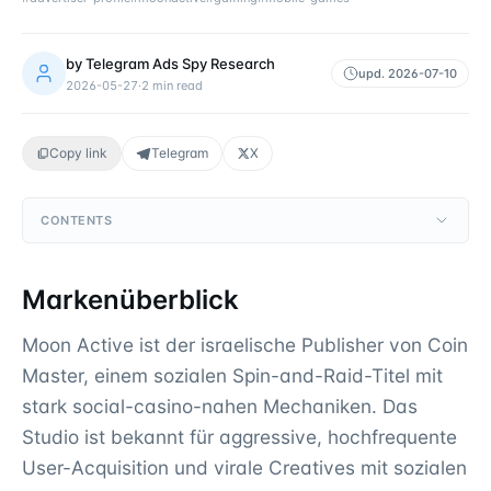
by
Telegram Ads Spy Research
upd.
2026-07-10
2026-05-27
·
2
min read
Copy link
Telegram
X
CONTENTS
Markenüberblick
Moon Active ist der israelische Publisher von Coin
Master, einem sozialen Spin-and-Raid-Titel mit
stark social-casino-nahen Mechaniken. Das
Studio ist bekannt für aggressive, hochfrequente
User-Acquisition und virale Creatives mit sozialen