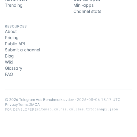
Trending
Mini-apps
Channel stats
RESOURCES
About
Pricing
Public API
Submit a channel
Blog
Wiki
Glossary
FAQ
©
2026
Telegram Ads Benchmarks
.
v
dev
·
2026-08-06 18:17 UTC
Privacy
Terms
DMCA
FOR DEVELOPERS
sitemap.xml
rss.xml
llms.txt
openapi.json