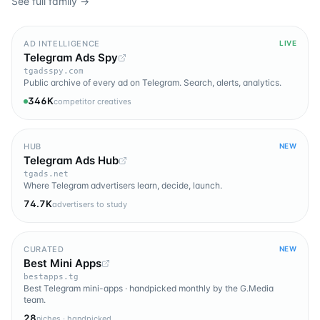
See full family →
AD INTELLIGENCE
LIVE
Telegram Ads Spy
tgadsspy.com
Public archive of every ad on Telegram. Search, alerts, analytics.
346K
competitor creatives
HUB
NEW
Telegram Ads Hub
tgads.net
Where Telegram advertisers learn, decide, launch.
74.7K
advertisers to study
CURATED
NEW
Best Mini Apps
bestapps.tg
Best Telegram mini-apps · handpicked monthly by the G.Media
team.
28
niches · handpicked