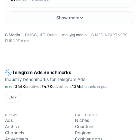
Show more
G.Media
·
DMCC, JLT, Dubai
·
mail@g.media
·
G MEDIA PARTNERS
EUROPE d.o.o.
Telegram Ads Benchmarks
Industry benchmarks for Telegram Ads.
346K
creatives
74.7K
advertisers
12M
channels in pool
LIVE
EN
BROWSE
CATEGORIES
Ads
Niches
Archive
Countries
Channels
Regions
Advertisers
Cashier apps