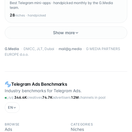
Best Telegram mini-apps · handpicked monthly by the G.Media
team.
28
niches · handpicked
Show more
G.Media
·
DMCC, JLT, Dubai
·
mail@g.media
·
G MEDIA PARTNERS
EUROPE d.o.o.
Telegram Ads Benchmarks
Industry benchmarks for Telegram Ads.
346.4K
creatives
74.7K
advertisers
12M
channels in pool
LIVE
EN
BROWSE
CATEGORIES
Ads
Niches