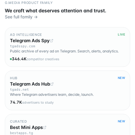
G.MEDIA PRODUCT FAMILY
We craft what deserves attention and trust.
See full family →
AD INTELLIGENCE
LIVE
Telegram Ads Spy
tgadsspy.com
Public archive of every ad on Telegram. Search, alerts, analytics.
346.4K
competitor creatives
HUB
NEW
Telegram Ads Hub
tgads.net
Where Telegram advertisers learn, decide, launch.
74.7K
advertisers to study
CURATED
NEW
Best Mini Apps
bestapps.tg