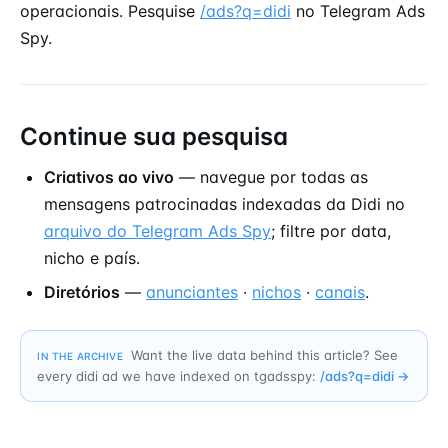
operacionais. Pesquise
/ads?q=didi
no Telegram Ads
Spy.
Continue sua pesquisa
Criativos ao vivo
— navegue por todas as
mensagens patrocinadas indexadas da Didi no
arquivo do Telegram Ads Spy
; filtre por data,
nicho e país.
Diretórios
—
anunciantes
·
nichos
·
canais
.
Want the live data behind this article? See
IN THE ARCHIVE
every didi ad we have indexed on tgadsspy:
/ads?q=
didi
→