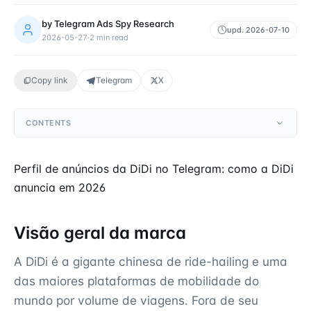
by
Telegram Ads Spy Research
upd.
2026-07-10
2026-05-27
·
2
min read
Copy link
Telegram
X
CONTENTS
Perfil de anúncios da DiDi no Telegram: como a DiDi
anuncia em 2026
Visão geral da marca
A DiDi é a gigante chinesa de ride-hailing e uma
das maiores plataformas de mobilidade do
mundo por volume de viagens. Fora de seu