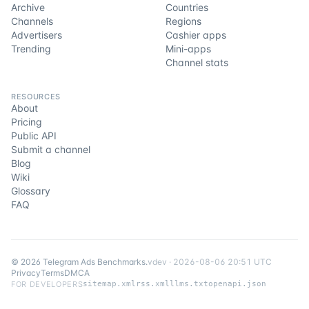
Archive
Countries
Channels
Regions
Advertisers
Cashier apps
Trending
Mini-apps
Channel stats
RESOURCES
About
Pricing
Public API
Submit a channel
Blog
Wiki
Glossary
FAQ
©
2026
Telegram Ads Benchmarks
.
v
dev
·
2026-08-06 20:51 UTC
Privacy
Terms
DMCA
FOR DEVELOPERS
sitemap.xml
rss.xml
llms.txt
openapi.json