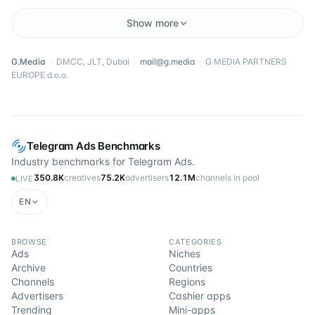
Show more
G.Media
·
DMCC, JLT, Dubai
·
mail@g.media
·
G MEDIA PARTNERS
EUROPE d.o.o.
Telegram Ads Benchmarks
Industry benchmarks for Telegram Ads.
350.8K
creatives
75.2K
advertisers
12.1M
channels in pool
LIVE
EN
BROWSE
CATEGORIES
Ads
Niches
Archive
Countries
Channels
Regions
Advertisers
Cashier apps
Trending
Mini-apps