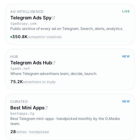
AD INTELLIGENCE
LIVE
Telegram Ads Spy
tgadsspy.com
Public archive of every ad on Telegram. Search, alerts, analytics.
350.8K
competitor creatives
HUB
NEW
Telegram Ads Hub
tgads.net
Where Telegram advertisers learn, decide, launch.
75.2K
advertisers to study
CURATED
NEW
Best Mini Apps
bestapps.tg
Best Telegram mini-apps · handpicked monthly by the G.Media
team.
28
niches · handpicked