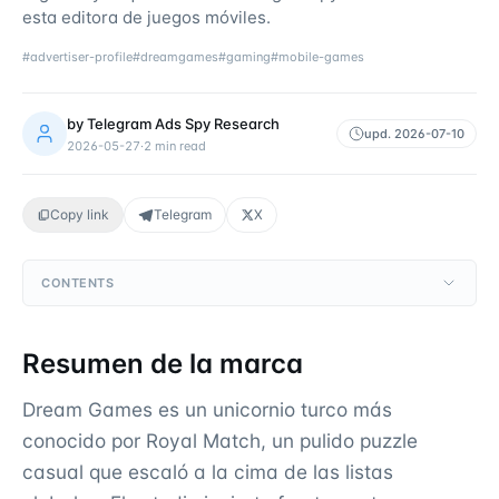
esta editora de juegos móviles.
#
advertiser-profile
#
dreamgames
#
gaming
#
mobile-games
by
Telegram Ads Spy Research
upd.
2026-07-10
2026-05-27
·
2
min read
Copy link
Telegram
X
CONTENTS
Resumen de la marca
Dream Games es un unicornio turco más
conocido por Royal Match, un pulido puzzle
casual que escaló a la cima de las listas