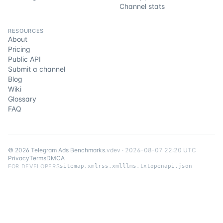
Channel stats
RESOURCES
About
Pricing
Public API
Submit a channel
Blog
Wiki
Glossary
FAQ
©
2026
Telegram Ads Benchmarks
.
v
dev
·
2026-08-07 22:20 UTC
Privacy
Terms
DMCA
FOR DEVELOPERS
sitemap.xml
rss.xml
llms.txt
openapi.json