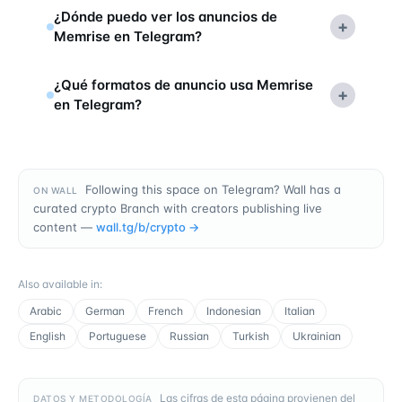
¿Dónde puedo ver los anuncios de
+
Memrise en Telegram?
¿Qué formatos de anuncio usa Memrise
+
en Telegram?
Following this space on Telegram? Wall has a
ON WALL
curated crypto Branch with creators publishing live
content —
wall.tg/b/
crypto
→
Also available in
:
Arabic
German
French
Indonesian
Italian
English
Portuguese
Russian
Turkish
Ukrainian
Las cifras de esta página provienen del
DATOS Y METODOLOGÍA