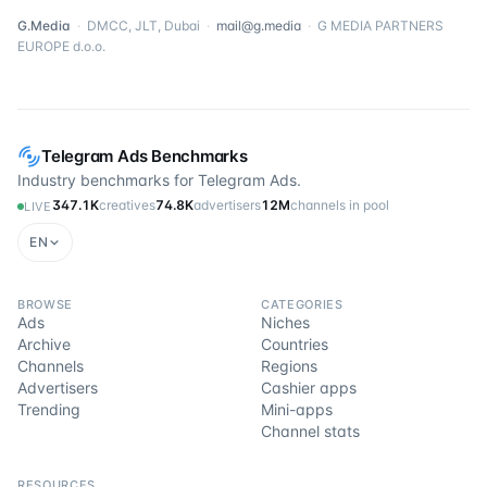
G.Media
·
DMCC, JLT, Dubai
·
mail@g.media
·
G MEDIA PARTNERS
EUROPE d.o.o.
Telegram Ads Benchmarks
Industry benchmarks for Telegram Ads.
347.1K
creatives
74.8K
advertisers
12M
channels in pool
LIVE
EN
BROWSE
CATEGORIES
Ads
Niches
Archive
Countries
Channels
Regions
Advertisers
Cashier apps
Trending
Mini-apps
Channel stats
RESOURCES