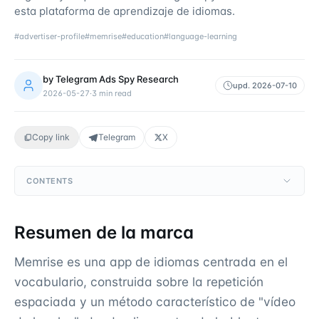
esta plataforma de aprendizaje de idiomas.
#
advertiser-profile
#
memrise
#
education
#
language-learning
by
Telegram Ads Spy Research
upd.
2026-07-10
2026-05-27
·
3
min read
Copy link
Telegram
X
CONTENTS
Resumen de la marca
Memrise es una app de idiomas centrada en el
vocabulario, construida sobre la repetición
espaciada y un método característico de "vídeo