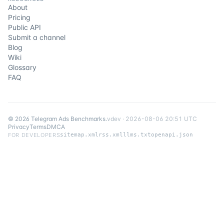
About
Pricing
Public API
Submit a channel
Blog
Wiki
Glossary
FAQ
©
2026
Telegram Ads Benchmarks
.
v
dev
·
2026-08-06 20:51 UTC
Privacy
Terms
DMCA
FOR DEVELOPERS
sitemap.xml
rss.xml
llms.txt
openapi.json