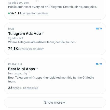
tgadsspy.com
Public archive of every ad on Telegram. Search, alerts, analytics.
347.1K
competitor creatives
HUB
NEW
Telegram Ads Hub
tgads.net
Where Telegram advertisers learn, decide, launch.
74.8K
advertisers to study
CURATED
NEW
Best Mini Apps
bestapps.tg
Best Telegram mini-apps · handpicked monthly by the G.Media
team.
28
niches · handpicked
Show more