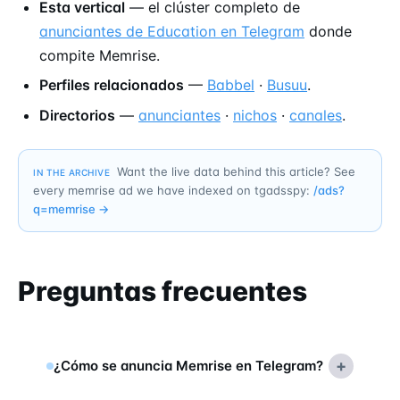
Esta vertical
— el clúster completo de
anunciantes de Education en Telegram
donde
compite Memrise.
Perfiles relacionados
—
Babbel
·
Busuu
.
Directorios
—
anunciantes
·
nichos
·
canales
.
Want the live data behind this article? See
IN THE ARCHIVE
every memrise ad we have indexed on tgadsspy:
/ads?
q=
memrise
→
Preguntas frecuentes
+
¿Cómo se anuncia Memrise en Telegram?