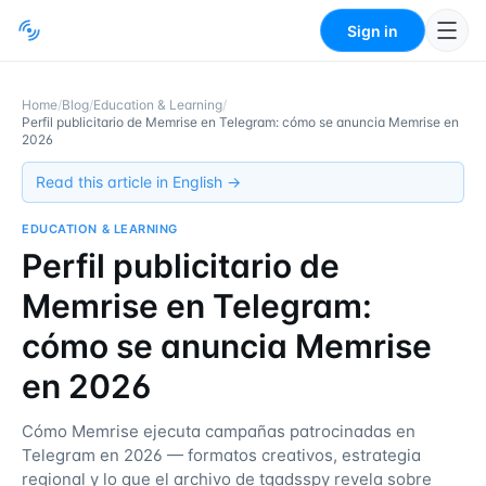
Sign in
Home
/
Blog
/
Education & Learning
/
Perfil publicitario de Memrise en Telegram: cómo se anuncia Memrise en
2026
Read this article in English →
EDUCATION & LEARNING
Perfil publicitario de
Memrise en Telegram:
cómo se anuncia Memrise
en 2026
Cómo Memrise ejecuta campañas patrocinadas en
Telegram en 2026 — formatos creativos, estrategia
regional y lo que el archivo de tgadsspy revela sobre