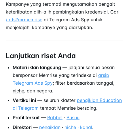
Kampanye yang teramati mengutamakan pengait
keterlibatan alih-alih pembingkaian kredensial. Cari
/ads?q=memrise
di Telegram Ads Spy untuk
menjelajahi kampanye yang diarsipkan.
Lanjutkan riset Anda
Materi iklan langsung
— jelajahi semua pesan
bersponsor Memrise yang terindeks di
arsip
Telegram Ads Spy
; filter berdasarkan tanggal,
niche
, dan negara.
Vertikal ini
— seluruh klaster
pengiklan Education
di Telegram
tempat Memrise bersaing.
Profil terkait
—
Babbel
·
Busuu
.
Direktori
—
pengiklan
·
niche
·
kanal
.