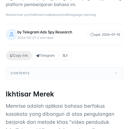
platform pembelajaran bahasa ini.
#
advertiser-profile
#
memrise
#
education
#
language-learning
by
Telegram Ads Spy Research
upd.
2026-07-10
2026-05-27
·
2
min read
Copy link
Telegram
X
CONTENTS
Ikhtisar Merek
Memrise adalah aplikasi bahasa berfokus
kosakata yang dibangun di atas pengulangan
berjarak dan metode khas "video penduduk