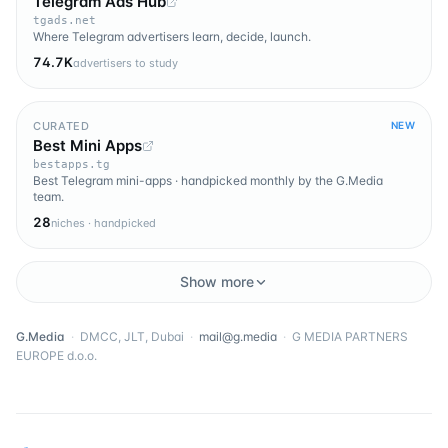
Telegram Ads Hub
tgads.net
Where Telegram advertisers learn, decide, launch.
74.7K
advertisers to study
CURATED
NEW
Best Mini Apps
bestapps.tg
Best Telegram mini-apps · handpicked monthly by the G.Media
team.
28
niches · handpicked
Show more
G.Media
·
DMCC, JLT, Dubai
·
mail@g.media
·
G MEDIA PARTNERS
EUROPE d.o.o.