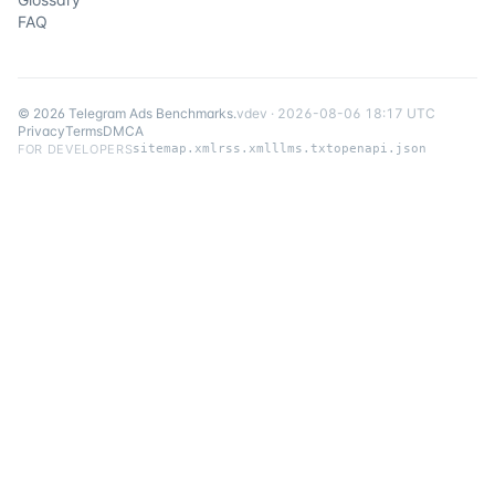
FAQ
©
2026
Telegram Ads Benchmarks
.
v
dev
·
2026-08-06 18:17 UTC
Privacy
Terms
DMCA
FOR DEVELOPERS
sitemap.xml
rss.xml
llms.txt
openapi.json