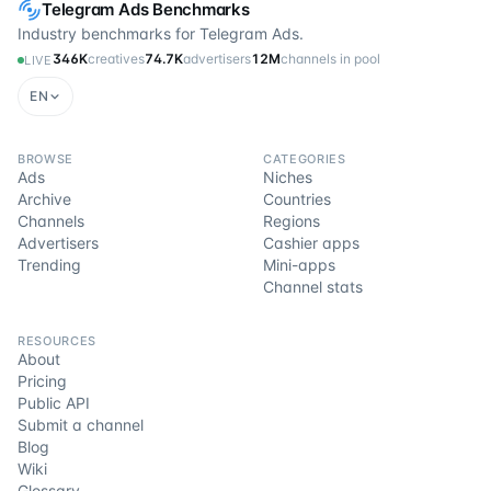
Telegram Ads Benchmarks
Industry benchmarks for Telegram Ads.
346K
creatives
74.7K
advertisers
12M
channels in pool
LIVE
EN
BROWSE
CATEGORIES
Ads
Niches
Archive
Countries
Channels
Regions
Advertisers
Cashier apps
Trending
Mini-apps
Channel stats
RESOURCES
About
Pricing
Public API
Submit a channel
Blog
Wiki
Glossary