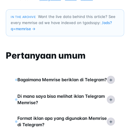
Want the live data behind this article? See
IN THE ARCHIVE
every memrise ad we have indexed on tgadsspy:
/ads?
q=
memrise
→
Pertanyaan umum
+
Bagaimana Memrise beriklan di Telegram?
Di mana saya bisa melihat iklan Telegram
+
Memrise?
Format iklan apa yang digunakan Memrise
+
di Telegram?