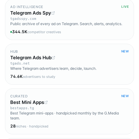
AD INTELLIGENCE
LIVE
Telegram Ads Spy
tgadsspy.com
Public archive of every ad on Telegram. Search, alerts, analytics.
344.5K
competitor creatives
HUB
NEW
Telegram Ads Hub
tgads.net
Where Telegram advertisers learn, decide, launch.
74.6K
advertisers to study
CURATED
NEW
Best Mini Apps
bestapps.tg
Best Telegram mini-apps · handpicked monthly by the G.Media
team.
28
niches · handpicked