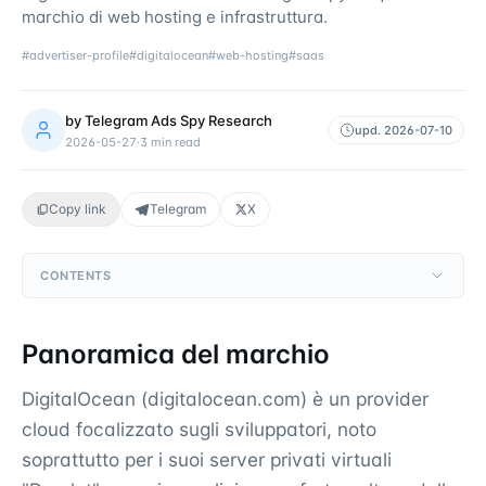
marchio di web hosting e infrastruttura.
#
advertiser-profile
#
digitalocean
#
web-hosting
#
saas
by
Telegram Ads Spy Research
upd.
2026-07-10
2026-05-27
·
3
min read
Copy link
Telegram
X
CONTENTS
Panoramica del marchio
DigitalOcean (digitalocean.com) è un provider
cloud focalizzato sugli sviluppatori, noto
soprattutto per i suoi server privati virtuali