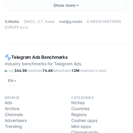
Show more
G.Media
·
DMCC, JLT, Dubai
·
mail@g.media
·
G MEDIA PARTNERS
EUROPE d.o.o.
Telegram Ads Benchmarks
Industry benchmarks for Telegram Ads.
344.5K
creatives
74.6K
advertisers
12M
channels in pool
LIVE
EN
BROWSE
CATEGORIES
Ads
Niches
Archive
Countries
Channels
Regions
Advertisers
Cashier apps
Trending
Mini-apps
Channel stats