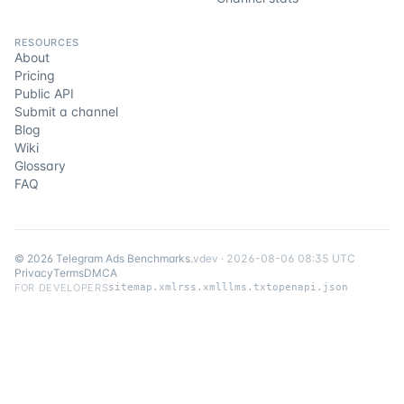
RESOURCES
About
Pricing
Public API
Submit a channel
Blog
Wiki
Glossary
FAQ
©
2026
Telegram Ads Benchmarks
.
v
dev
·
2026-08-06 08:35 UTC
Privacy
Terms
DMCA
FOR DEVELOPERS
sitemap.xml
rss.xml
llms.txt
openapi.json