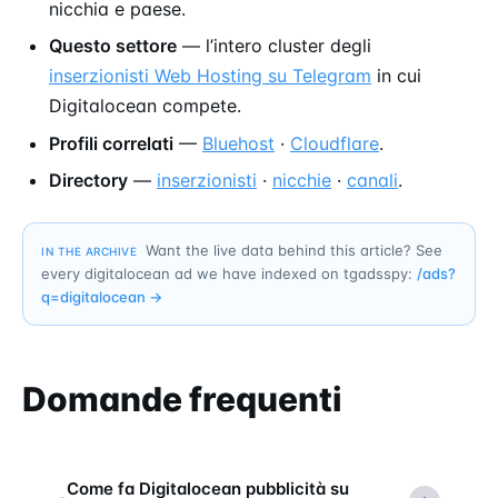
nicchia e paese.
Questo settore
— l’intero cluster degli
inserzionisti Web Hosting su Telegram
in cui
Digitalocean compete.
Profili correlati
—
Bluehost
·
Cloudflare
.
Directory
—
inserzionisti
·
nicchie
·
canali
.
Want the live data behind this article? See
IN THE ARCHIVE
every digitalocean ad we have indexed on tgadsspy:
/ads?
q=
digitalocean
→
Domande frequenti
Come fa Digitalocean pubblicità su