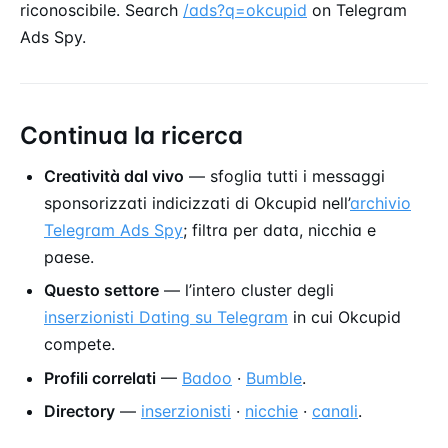
riconoscibile. Search
/ads?q=okcupid
on Telegram
Ads Spy.
Continua la ricerca
Creatività dal vivo
— sfoglia tutti i messaggi
sponsorizzati indicizzati di Okcupid nell’
archivio
Telegram Ads Spy
; filtra per data, nicchia e
paese.
Questo settore
— l’intero cluster degli
inserzionisti Dating su Telegram
in cui Okcupid
compete.
Profili correlati
—
Badoo
·
Bumble
.
Directory
—
inserzionisti
·
nicchie
·
canali
.