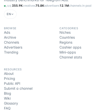
355.9K
creatives
75.8K
advertisers
12.1M
channels in pool
LIVE
EN
BROWSE
CATEGORIES
Ads
Niches
Archive
Countries
Channels
Regions
Advertisers
Cashier apps
Trending
Mini-apps
Channel stats
RESOURCES
About
Pricing
Public API
Submit a channel
Blog
Wiki
Glossary
FAQ