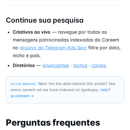
Continue sua pesquisa
Criativos ao vivo
— navegue por todas as
mensagens patrocinadas indexadas da Careem
no
arquivo do Telegram Ads Spy
; filtre por data,
nicho e país.
Diretórios
—
anunciantes
·
nichos
·
canais
.
Want the live data behind this article? See
IN THE ARCHIVE
every careem ad we have indexed on tgadsspy:
/ads?
q=
careem
→
Perguntas frequentes