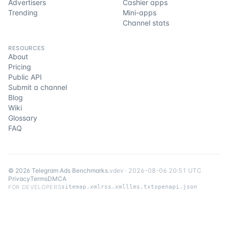
Advertisers
Cashier apps
Trending
Mini-apps
Channel stats
RESOURCES
About
Pricing
Public API
Submit a channel
Blog
Wiki
Glossary
FAQ
©
2026
Telegram Ads Benchmarks
.
v
dev
·
2026-08-06 20:51 UTC
Privacy
Terms
DMCA
FOR DEVELOPERS
sitemap.xml
rss.xml
llms.txt
openapi.json