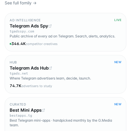
See full family →
AD INTELLIGENCE
LIVE
Telegram Ads Spy
tgadsspy.com
Public archive of every ad on Telegram. Search, alerts, analytics.
346.4K
competitor creatives
HUB
NEW
Telegram Ads Hub
tgads.net
Where Telegram advertisers learn, decide, launch.
74.7K
advertisers to study
CURATED
NEW
Best Mini Apps
bestapps.tg
Best Telegram mini-apps · handpicked monthly by the G.Media
team.