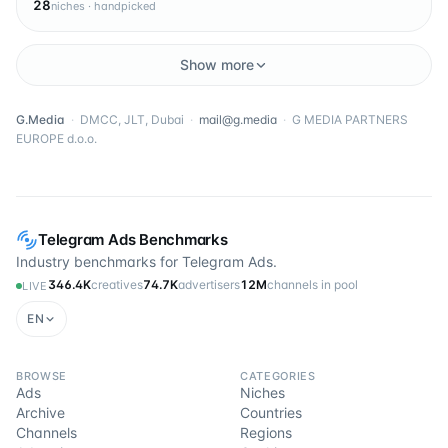
28
niches · handpicked
Show more
G.Media
·
DMCC, JLT, Dubai
·
mail@g.media
·
G MEDIA PARTNERS
EUROPE d.o.o.
Telegram Ads Benchmarks
Industry benchmarks for Telegram Ads.
346.4K
creatives
74.7K
advertisers
12M
channels in pool
LIVE
EN
BROWSE
CATEGORIES
Ads
Niches
Archive
Countries
Channels
Regions